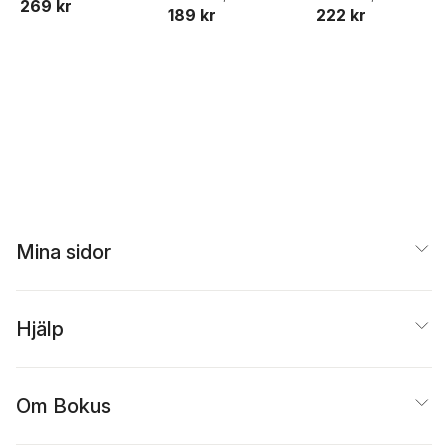
269 kr
222 kr
189 kr
Ejdemo Beer
,
Victor
Beer
Mina sidor
Hjälp
Om Bokus