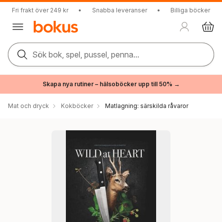
Fri frakt över 249 kr
•
Snabba leveranser
•
Billiga böcker
Sök bok, spel, pussel, penna...
Skapa nya rutiner – hälsoböcker upp till 50% →
Mat och dryck
Kokböcker
Matlagning: särskilda råvaror