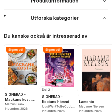
Produktinformation
Utforska kategorier
Hoppa över listan
Du kanske också är intresserad av
Signerad!
Signerad!
Del 2
SIGNERAD -
SIGNERAD -
Mackans kost :
Lamento
Kopians hämnd
Middagar och
Marcus Frank
Madame Nielsen
IJustWantToBeCool
,
Inbunden
, 2026
matlådor
Inbunden
, 2026
Joel Adolphson
Inbunden
, 2026
,
Emil