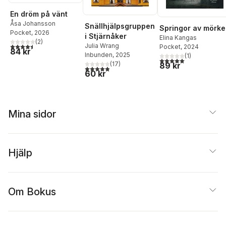
En dröm på vänt
Åsa Johansson
Snällhjälpsgruppen
Springor av mörke
Pocket
, 2026
i Stjärnåker
Elina Kangas
(
2
)
4,5
utav 5 stjärnor. Totalt antal röster:
Julia Wrang
Pocket
, 2024
84 kr
Inbunden
, 2025
(
1
)
5,0
utav 5 stjärnor. Tota
(
17
)
89 kr
4,9
utav 5 stjärnor. Totalt antal röster:
60 kr
Mina sidor
Hjälp
Om Bokus