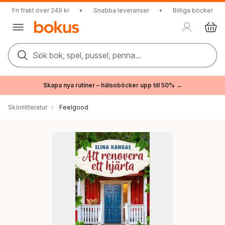
Fri frakt över 249 kr
•
Snabba leveranser
•
Billiga böcker
Sök bok, spel, pussel, penna...
Skapa nya rutiner – hälsoböcker upp till 50% →
Skönlitteratur
Feelgood