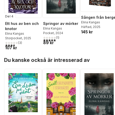
Del 4
Sången från berg
Elina Kangas
Ett hus av ben och
Springor av mörker
Häftad
, 2025
knotor
Elina Kangas
145 kr
Pocket
, 2024
Elina Kangas
(
1
)
Storpocket
, 2025
5,0
utav 5 stjärnor. Totalt antal röster:
89 kr
(
3
)
3,7
utav 5 stjärnor. Totalt antal röster:
107 kr
Hoppa över listan
Du kanske också är intresserad av