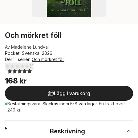
Och mörkret föll
Av
Madelene Lundvall
Pocket, Svenska, 2026
Del 1 i serien
Och mörkret föll
(
1
)
5,0
utav 5 stjärnor. Totalt antal röster:
168 kr
Lägg i varukorg
Beställningsvara.
Skickas
inom 5-8 vardagar
.
Fri frakt över
249 kr.
Beskrivning