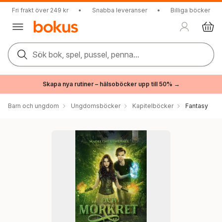
Fri frakt över 249 kr
•
Snabba leveranser
•
Billiga böcker
Sök bok, spel, pussel, penna...
Skapa nya rutiner – hälsoböcker upp till 50% →
Barn och ungdom
Ungdomsböcker
Kapitelböcker
Fantasy