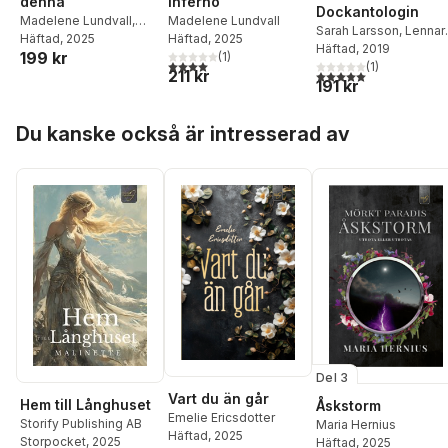
denna
inferno
Dockantologin
Madelene Lundvall
,
Madelene Lundvall
Sarah Larsson
,
Lennar
Patricia Buske
Häftad
, 2025
Häftad
, 2025
Lundstedt
Häftad
, 2019
,
Beata Fabi
199 kr
(
1
)
4,0
utav 5 stjärnor. Totalt antal röster:
Malsch
,
Patricia Buske
(
1
)
211 kr
5,0
utav 5 stjärnor. Tota
191 kr
Johanna Wideholt
,
Jul
Mäkkylä
,
Leena-
Hoppa över listan
Maaretta Dixon
,
Nessi
Du kanske också är intresserad av
Ludanyi
,
Lovisa
Wistrand
,
Linda
Andersson
,
Mika
Bjersby Zimmermann
,
Alba Lundström
Ramirez
,
Tess
Rikardsson
,
Lizette
Lindskog
,
Ulla
Bjurström
,
Sam Philip
Stenström
,
Madelene
Lundvall
,
Sabine Schul
Svensson
,
Anna
Granberg
,
Emma
Isaksson
,
Annelie
Del 3
Mannerström
Vart du än går
Hem till Långhuset
Åskstorm
Emelie Ericsdotter
Storify Publishing AB
Maria Hernius
Häftad
, 2025
Storpocket
, 2025
Häftad
, 2025