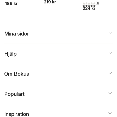
219 kr
189 kr
(
1
)
5,0
utav 5 stjärnor. Tota
224 kr
Mina sidor
Hjälp
Om Bokus
Populärt
Inspiration