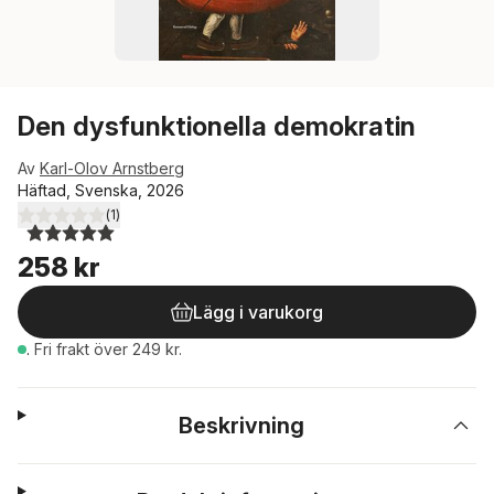
Den dysfunktionella demokratin
Av
Karl-Olov Arnstberg
Häftad, Svenska, 2026
(
1
)
5,0
utav 5 stjärnor. Totalt antal röster:
258 kr
Lägg i varukorg
.
Fri frakt över 249 kr.
Beskrivning