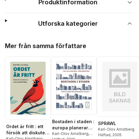
Produktinformation
Utforska kategorier
Hoppa över listan
Mer från samma författare
Bostaden i staden :
SPRAWL
Ordet är fritt : ett
europa planerar
Karl-Olov Arnstberg
försök att diskutera
för stadsboende
Karl-Olov Arnstberg
,
Häftad
, 2005
svåra
Karl-Olov Arnstberg