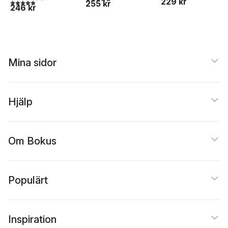
229 kr
5,0
utav 5 stjärnor. Totalt antal röster:
255 kr
246 kr
Mina sidor
Hjälp
Om Bokus
Populärt
Inspiration