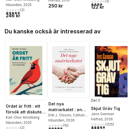
Inger Bergström
Häftad
, 2010
och stadsliv
(
1
)
4,0
utav 5 stjärnor. Tota
Inbunden
, 2025
250 kr
samhällsfrågor
122 kr
(
2
)
5,0
utav 5 stjärnor. Totalt antal röster:
246 kr
Hoppa över listan
Du kanske också är intresserad av
Del 2
Det nya
Ordet är fritt : ett
Skjut Gräv Tig
matriarkatet : en
försök att diskutera
Jens Ganman
kartläggning av
Erik J. Olsson
,
Catharina
svåra
Karl-Olov Arnstberg
Häftad
, 2026
Grönqvist Olsson
Inbunden
, 2026
feminiseringen
Inbunden
, 2025
samhällsfrågor
(
325
)
(
15
)
4,8
utav 5 stjärnor. Tota
inom staten
4,9
utav 5 stjärnor. Totalt antal röster:
(
2
)