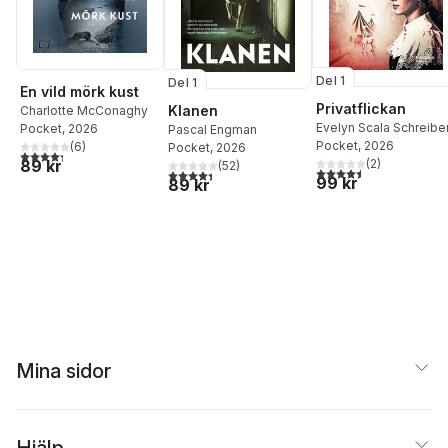
Del 1
Del 1
En vild mörk kust
Privatflickan
Klanen
Charlotte McConaghy
Evelyn Scala Schreibe
Pocket
, 2026
Pascal Engman
Pocket
, 2026
(
6
)
Pocket
, 2026
4,3
utav 5 stjärnor. Totalt antal röster:
89 kr
(
2
)
(
52
)
4,5
utav 5 stjärnor. Tota
4,4
utav 5 stjärnor. Totalt antal röster:
99 kr
89 kr
Mina sidor
Hjälp