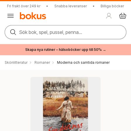
Fri frakt över 249 kr
•
Snabba leveranser
•
Billiga böcker
Sök bok, spel, pussel, penna...
Skapa nya rutiner – hälsoböcker upp till 50% →
Skönlitteratur
Romaner
Moderna och samtida romaner