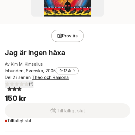
Provläs
Jag är ingen häxa
Av
Kim M. Kimselius
Inbunden, Svenska, 2005
9-12 år
Del 2 i serien
Theo och Ramona
(
2
)
3,0
utav 5 stjärnor. Totalt antal röster:
150 kr
Tillfälligt slut
Tillfälligt slut