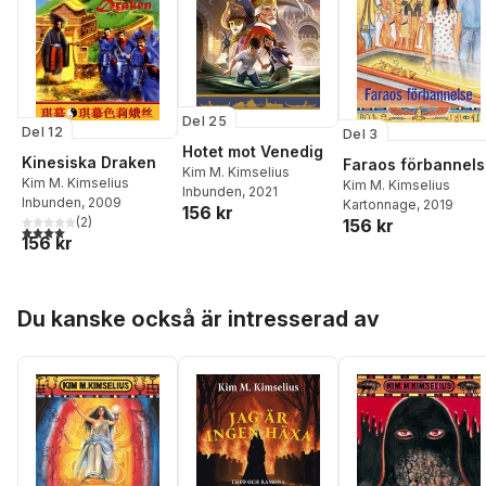
Del 25
Del 12
Del 3
Hotet mot Venedig
Kinesiska Draken
Faraos förbannel
Kim M. Kimselius
Kim M. Kimselius
Kim M. Kimselius
Inbunden
, 2021
Inbunden
, 2009
Kartonnage
, 2019
156 kr
(
2
)
156 kr
4,0
utav 5 stjärnor. Totalt antal röster:
156 kr
Hoppa över listan
Du kanske också är intresserad av