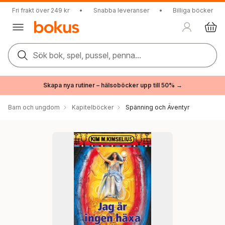
Fri frakt över 249 kr
•
Snabba leveranser
•
Billiga böcker
Sök bok, spel, pussel, penna...
Skapa nya rutiner – hälsoböcker upp till 50% →
Barn och ungdom
Kapitelböcker
Spänning och Äventyr