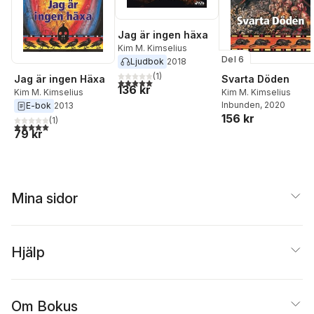
Jag är ingen häxa
Kim M. Kimselius
Del 6
Ljudbok
2018
(
1
)
Jag är ingen Häxa
Svarta Döden
5,0
utav 5 stjärnor. Totalt antal röster:
136 kr
Kim M. Kimselius
Kim M. Kimselius
Inbunden
, 2020
E-bok
2013
156 kr
(
1
)
5,0
utav 5 stjärnor. Totalt antal röster:
79 kr
Mina sidor
Hjälp
Om Bokus