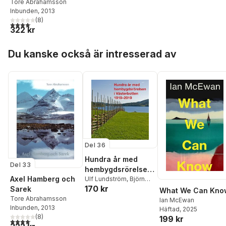
Tore Abrahamsson
Inbunden
, 2013
(
8
)
4,1
utav 5 stjärnor. Totalt antal röster:
322 kr
Hoppa över listan
Du kanske också är intresserad av
Del 36
Hundra år med
Del 33
hembygdsrörelsen
Axel Hamberg och
i Västerbotten
Ulf Lundström
,
Björn
170 kr
Eriksson
,
Rolf
Sarek
1919–2019
What We Can Kno
Sixtensson
,
Stig
Tore Abrahamsson
Ian McEwan
Anderback
,
Katarina
Inbunden
, 2013
Häftad
, 2025
Ågren
,
Hillevi
(
8
)
199 kr
4,1
utav 5 stjärnor. Totalt antal röster:
Wadensten
,
Anki Berg
,