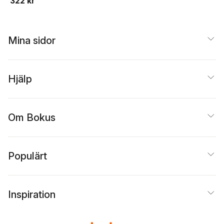
322 kr
Ulrica Grubbström
,
Lars-Erik Edlund
,
Bo
Nilsson
Mina sidor
Hjälp
Om Bokus
Populärt
Inspiration