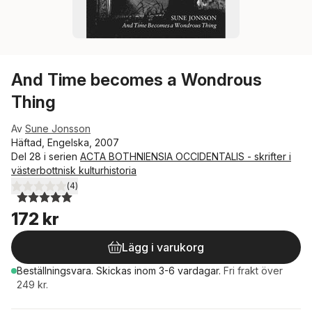
And Time becomes a Wondrous
Thing
Av
Sune Jonsson
Häftad, Engelska, 2007
Del 28 i serien
ACTA BOTHNIENSIA OCCIDENTALIS - skrifter i
västerbottnisk kulturhistoria
(
4
)
5,0
utav 5 stjärnor. Totalt antal röster:
172 kr
Lägg i varukorg
Beställningsvara.
Skickas
inom 3-6 vardagar
.
Fri frakt över
249 kr.