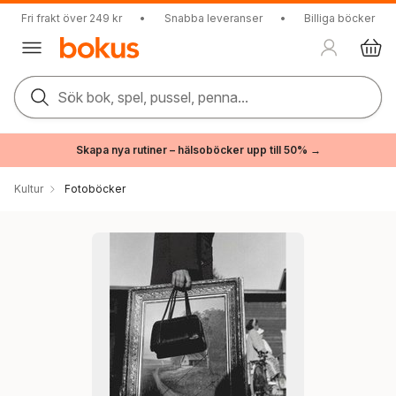
Fri frakt över 249 kr
•
Snabba leveranser
•
Billiga böcker
Sök bok, spel, pussel, penna...
Skapa nya rutiner – hälsoböcker upp till 50% →
Kultur
Fotoböcker