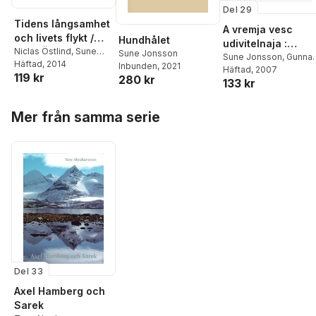
Del 29
Tidens långsamhet
A vremja vesc
och livets flykt /
Hundhålet
udivitelnaja :
Time's slowness
Niclas Östlind
,
Sune
Sune Jonsson
fotografii - ljudi i
Sune Jonsson
,
Gunnar
Jonsson
Häftad
, 2014
,
Göte Ask
,
and life's swiftness
Inbunden
, 2021
Balgård
Häftad
, 2007
priroda
119 kr
Johan Öberg
,
Anna
280 kr
133 kr
Dahlgren
,
Eva Dahlman
Hoppa över listan
Mer från samma serie
Del 33
Axel Hamberg och
Sarek