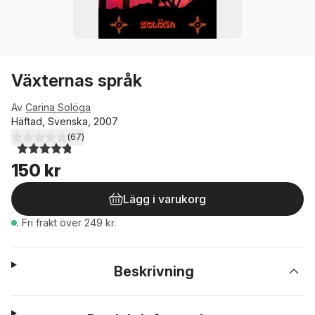
Växternas språk
Av
Carina Solöga
Häftad, Svenska, 2007
(
67
)
4,8
utav 5 stjärnor. Totalt antal röster:
150 kr
Lägg i varukorg
.
Fri frakt över 249 kr.
Beskrivning