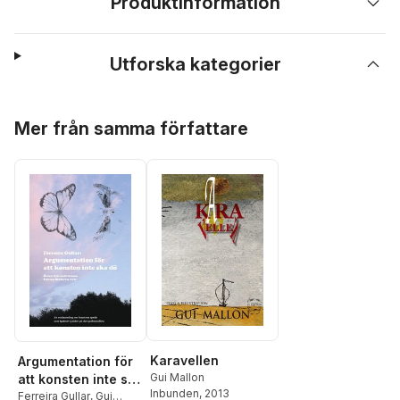
Produktinformation
Utforska kategorier
Hoppa över listan
Mer från samma författare
Karavellen
Argumentation för
Gui Mallon
att konsten inte ska
Inbunden
, 2013
dö
Ferreira Gullar
,
Gui