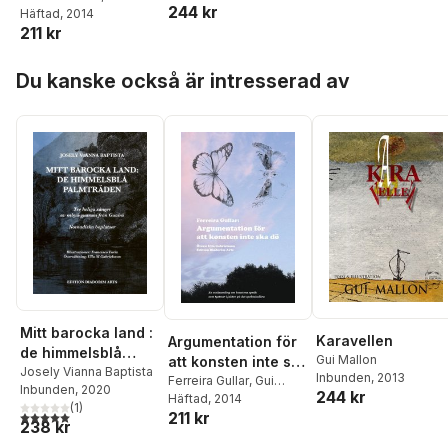
244 kr
Mallon
Häftad
, 2014
211 kr
Hoppa över listan
Du kanske också är intresserad av
Mitt barocka land :
Karavellen
Argumentation för
de himmelsblå
Gui Mallon
att konsten inte ska
palmträden
Josely Vianna Baptista
Inbunden
, 2013
dö
Ferreira Gullar
,
Gui
Inbunden
, 2020
244 kr
Mallon
Häftad
, 2014
(
1
)
5,0
utav 5 stjärnor. Totalt antal röster:
211 kr
238 kr