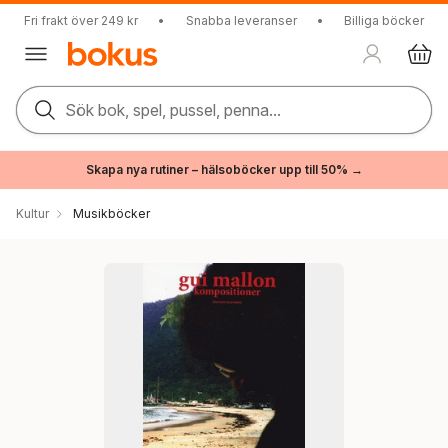
Fri frakt över 249 kr
•
Snabba leveranser
•
Billiga böcker
Sök bok, spel, pussel, penna...
Skapa nya rutiner – hälsoböcker upp till 50% →
Kultur
Musikböcker