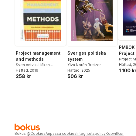
PMBOK 8
Sveriges politiska
Project management
Projec
system
and methods
Body o
Project 
Institute
Häftad
, 
Ylva Norén Bretzer
Sven Antvik
,
Håkan
Guide
1 100 k
Häftad
, 2025
Sjöholm
Häftad
, 2016
506 kr
258 kr
Bokus
@
Cookies
Anpassa cookies
Integritetspolicy
Köpvillkor