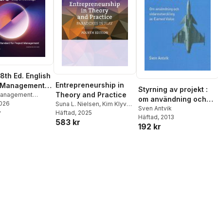
th Ed. English
Entrepreneurship in
t Management
Styrning av projekt :
Theory and Practice
f Knowledge
Management
om användning och
2026
Suna L. Nielsen
,
Kim Klyver
,
vidareutveckling av
Sven Antvik
r
Majbritt Rostgaard Evald
Häftad
, 2025
,
Häftad
, 2013
Earned Value
583 kr
Torben Bager
192 kr