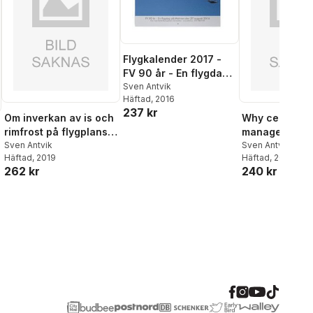
Flygkalender 2017 -
FV 90 år - En flygdag
på Malmen den 27
Sven Antvik
Häftad
, 2016
augusti 2016
237 kr
Om inverkan av is och
Why certify pr
rimfrost på flygplans
managers in
säkerhet : en
Sven Antvik
multiproject fi
Sven Antvik
Häftad
, 2019
Häftad
, 2018
presentation och ett
study on certi
262 kr
240 kr
examensarbete
of project ma
by the Project
Management In
(PMI) and the
International 
Management
Association (I
Sweden 2002