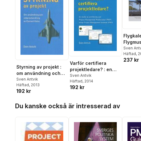
Flygkal
Flygmus
och Sa
Sven Ant
Häftad
, 
augusti
237 kr
Varför certifiera
Styrning av projekt :
projektledare? : en
om användning och
studie av certifiering
Sven Antvik
vidareutveckling av
Sven Antvik
Häftad
, 2014
som Project
Häftad
, 2013
Earned Value
192 kr
Management
192 kr
Professional (PMP)
enligt Project
Hoppa över listan
Du kanske också är intresserad av
Management Institute
(PMI)