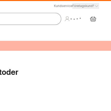
Kundservice
Företagskund?
toder