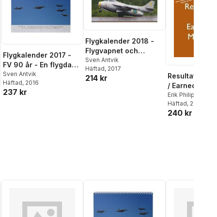
Flygkalender 2018 -
Flygvapnet och
Flygkalender 2017 -
SwAFHF i Mora den 5
Sven Antvik
FV 90 år - En flygdag
Häftad
, 2017
augusti 2017
på Malmen den 27
Sven Antvik
Resultatvärd
214 kr
Häftad
, 2016
augusti 2016
/ Earned value
237 kr
management :
Erik Philipson
,
Sv
Häftad
, 2009
introduktion
240 kr