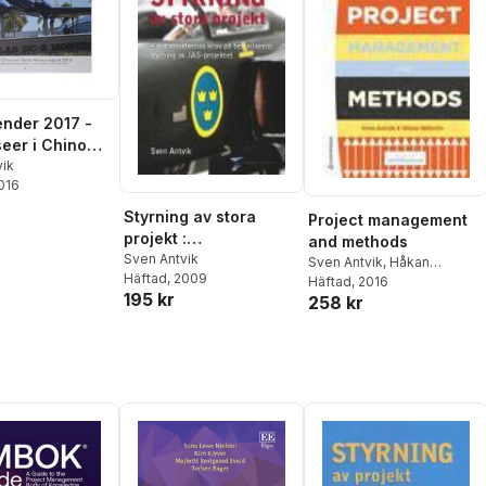
ender 2017 -
eer i Chino
nta Monica
vik
2016
 2016
Styrning av stora
Project management
projekt :
and methods
statsmakternas krav
Sven Antvik
Sven Antvik
,
Håkan
Häftad
, 2009
på beställarens
Sjöholm
Häftad
, 2016
195 kr
258 kr
styrning av JAS-
projektet