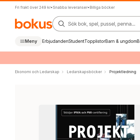
Fri frakt över 249 kr
•
Snabba leveranser
•
Billiga böcker
Sök bok, spel, pussel, penna...
Meny
Erbjudanden
Student
Topplistor
Barn & ungdom
B
Ekonomi och Ledarskap
Ledarskapsböcker
Projektledning