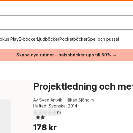
okus Play
E-böcker
Ljudböcker
Pocketböcker
Spel och pussel
Skapa nya rutiner – hälsoböcker upp till 50% →
Projektledning och me
Av
Sven Antvik
,
Håkan Sjöholm
Häftad, Svenska, 2014
(
1
)
2,0
utav 5 stjärnor. Totalt antal röster:
178 kr