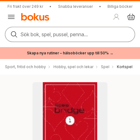
Fri frakt över 249 kr
•
Snabba leveranser
•
Billiga böcker
Sök bok, spel, pussel, penna...
Skapa nya rutiner – hälsoböcker upp till 50% →
Sport, fritid och hobby
Hobby, spel och lekar
Spel
Kortspel