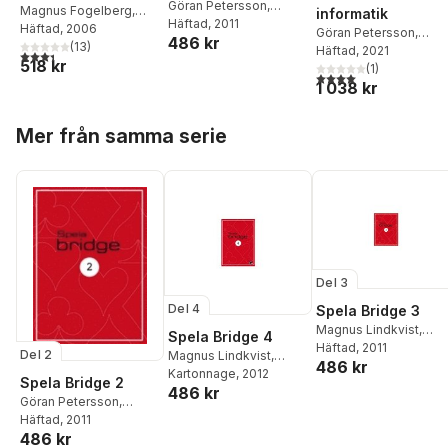
Göran Petersson
,
Magnus Fogelberg
,
informatik
Jacob Røn
Häftad
, 2011
,
GeO
Göran Petersson
Häftad
, 2006
Göran Petersson
,
486 kr
Tislevoll
(
13
)
Martin Rydmark
Häftad
, 2021
,
Ander
3,4
utav 5 stjärnor. Totalt antal röster:
518 kr
Thurin
(
1
)
4,0
utav 5 stjärnor. Tota
1 038 kr
Hoppa över listan
Mer från samma serie
Del 3
Del 4
Spela Bridge 3
Magnus Lindkvist
,
Spela Bridge 4
Jacob Rön
Häftad
, 2011
,
Geo
Del 2
Magnus Lindkvist
,
486 kr
Tislevoll
Jacob Røn
Kartonnage
,
, 2012
Geo
Spela Bridge 2
486 kr
Tislevoll
Göran Petersson
,
Jacob Røn
Häftad
, 2011
,
GeO
486 kr
Tislevoll