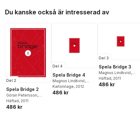
Hoppa över listan
Du kanske också är intresserad av
Del 3
Del 4
Spela Bridge 3
Magnus Lindkvist
,
Spela Bridge 4
Jacob Rön
Häftad
, 2011
,
Geo
Del 2
Magnus Lindkvist
,
486 kr
Tislevoll
Jacob Røn
Kartonnage
,
, 2012
Geo
Spela Bridge 2
486 kr
Tislevoll
Göran Petersson
,
Jacob Røn
Häftad
, 2011
,
GeO
486 kr
Tislevoll