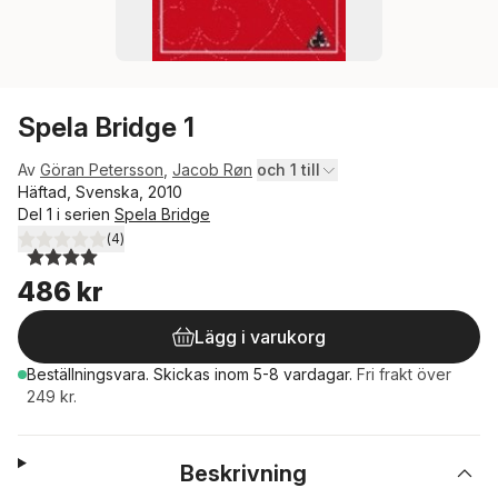
Spela Bridge 1
Av
Göran Petersson
,
Jacob Røn
och 1 till
Häftad, Svenska, 2010
Del 1 i serien
Spela Bridge
(
4
)
4,0
utav 5 stjärnor. Totalt antal röster:
486 kr
Lägg i varukorg
Beställningsvara.
Skickas
inom 5-8 vardagar
.
Fri frakt över
249 kr.
Beskrivning