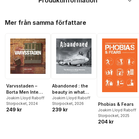
Produktinformation
Hoppa över listan
Mer från samma författare
Varvsstaden –
Abandoned : the
Borta Men Inte
beauty in what
Glömd – Malmös
Joakim Lloyd Raboff
remains
Joakim Lloyd Raboff
Storpocket
, 2024
Storpocket
, 2026
Phobias & Fears
Maritima Arv
249 kr
239 kr
Joakim Lloyd Raboff
Storpocket
, 2025
204 kr
Hoppa över listan