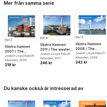
Mer från samma serie
Del 3
Del 6
Del 2
Västra Hamnen
Västra Hamnen
Västra hamnen
2008 / The
2011 / The western
2007 / The
western harbour
Joakim Lloyd Raboff
harbour in Malmö,
Joakim LLoyd Raboff
western harbour
Joakim Lloyd Raboff
Inbunden
, 2008
2008
Inbunden
, 2011
Sweden
Inbunden
, 2006
2007
242 kr
246 kr
219 kr
Hoppa över listan
Du kanske också är intresserad av