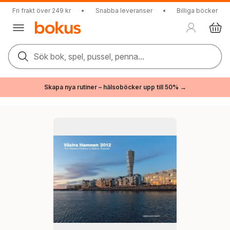
Fri frakt över 249 kr
•
Snabba leveranser
•
Billiga böcker
Sök bok, spel, pussel, penna...
Skapa nya rutiner – hälsoböcker upp till 50% →