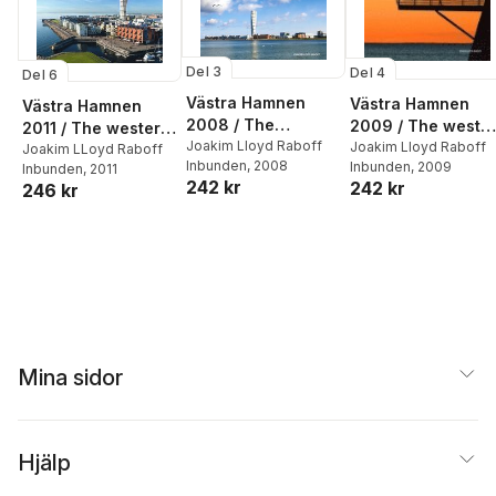
Del 3
Del 4
Del 6
Västra Hamnen
Västra Hamnen
Västra Hamnen
2008 / The
2009 / The west
2011 / The western
western harbour
Joakim Lloyd Raboff
harbour 2009
Joakim Lloyd Raboff
harbour in Malmö,
Joakim LLoyd Raboff
Inbunden
, 2008
Inbunden
, 2009
2008
Inbunden
, 2011
Sweden
242 kr
242 kr
246 kr
Mina sidor
Hjälp