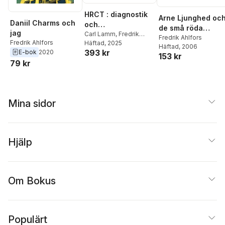
Bill Larsson
,
Henrik
HRCT : diagnostik
Lind
,
Marianne
Arne Ljunghed oc
Daniil Charms och
och
Lipsanen
,
Henrik
de små röda
jag
sjukdomsöversikt
Carl Lamm
,
Fredrik
Lundström
,
Öyvind
jävlarna
Fredrik Ahlfors
Fredrik Ahlfors
Ahlfors
Häftad
, 2025
Helgesson
,
Jesper
Häftad
, 2006
393 kr
E-bok
2020
Hultén
,
Katarina Hydén
,
153 kr
Magnus Ringgren
,
79 kr
Daniel Gahnertz
,
Håkan
Becker
,
Hans Boij
,
Sture
Allén
,
Mikael Dolfe
,
Jan
Dunhall
,
KAL de
Mina sidor
Gautaborg
,
Anders
Goliger
,
Krister
Gustavsson
,
Susanne
Halvardsson
,
Marianne
Hjälp
Humble Nilsson
,
Kjell
Landås
,
Göran
Malmqvist
,
Sanne
Nilsson Lindberg
,
Om Bokus
Christel Palmqvist
,
Per
Rydberg
,
Ingrid Skarp
,
Stefan Särnefält
,
Johan
Tilli
,
Dusan Vidakovic
Populärt