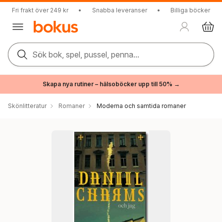
Fri frakt över 249 kr
•
Snabba leveranser
•
Billiga böcker
Sök bok, spel, pussel, penna...
Skapa nya rutiner – hälsoböcker upp till 50% →
Skönlitteratur
Romaner
Moderna och samtida romaner