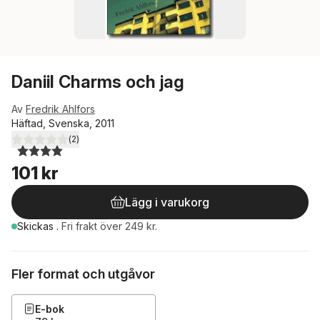
Daniil Charms och jag
Av
Fredrik Ahlfors
Häftad, Svenska, 2011
(
2
)
4,0
utav 5 stjärnor. Totalt antal röster:
101 kr
Lägg i varukorg
Skickas
.
Fri frakt över 249 kr.
Fler format och utgåvor
E-bok