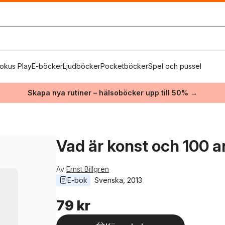
okus Play
E-böcker
Ljudböcker
Pocketböcker
Spel och pussel
Skapa nya rutiner – hälsoböcker upp till 50% →
Vad är konst och 100 an
Av
Ernst Billgren
E-bok
Svenska
, 
2013
79 kr