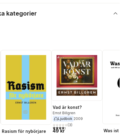
ka kategorier
Vad är konst?
Ernst Billgren
Ljudbok
2009
(
3
)
4,3
utav 5 stjärnor. Totalt antal röster:
49 kr
Was ist Kunst
Rasism för nybörjare