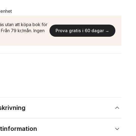
n enhet
äs utan att köpa bok för
n. Från 79 kr/mån. Ingen
Prova gratis i 60 dagar →
skrivning
tinformation