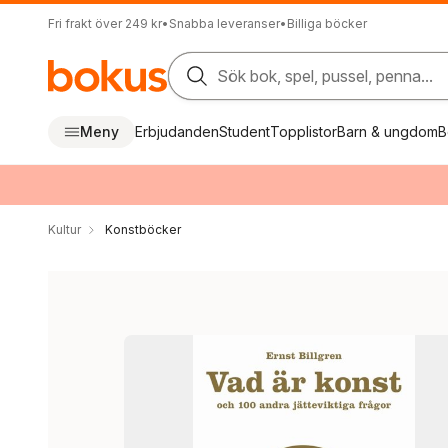
Fri frakt över 249 kr
•
Snabba leveranser
•
Billiga böcker
Sök bok, spel, pussel, penna...
Meny
Erbjudanden
Student
Topplistor
Barn & ungdom
B
Kultur
Konstböcker