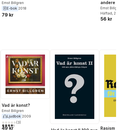
andere wirkli
Ernst Billgren
wichtige Frag
Ernst Billgren
E-bok
2018
Häftad
, 2013
79 kr
al röster:
56 kr
Vad är konst?
Ernst Billgren
Ljudbok
2009
(
3
)
4,3
utav 5 stjärnor. Totalt antal röster:
49 kr
Rasism för ny