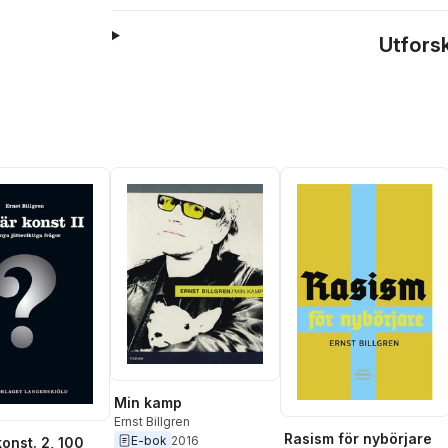
Utfors
Min kamp
Ernst Billgren
Rasism för nybörjare
E-bok
2016
onst. 2, 100