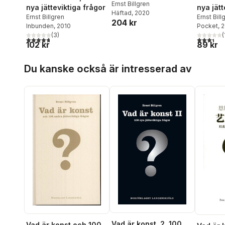
Ernst Billgren
nya jätteviktiga frågor
nya jätt
Häftad
, 2020
Ernst Billgren
Ernst Bill
204 kr
Inbunden
, 2010
Pocket
, 
(
3
)
(
4,7
utav 5 stjärnor. Totalt antal röster:
3,4
utav 5 
102 kr
89 kr
Hoppa över listan
Du kanske också är intresserad av
Vad är konst. 2, 100
Vad är konst och 100