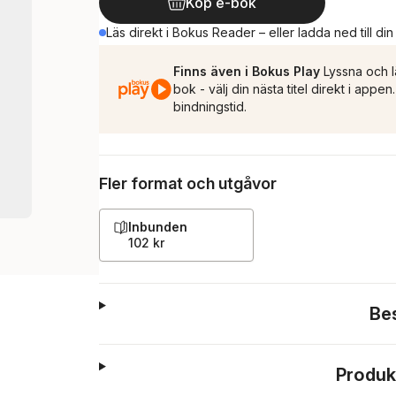
Köp e-bok
Läs direkt i Bokus Reader – eller ladda ned till di
Finns även i Bokus Play
Lyssna och l
bok - välj din nästa titel direkt i appe
bindningstid.
Fler format och utgåvor
Inbunden
102 kr
Be
Produk