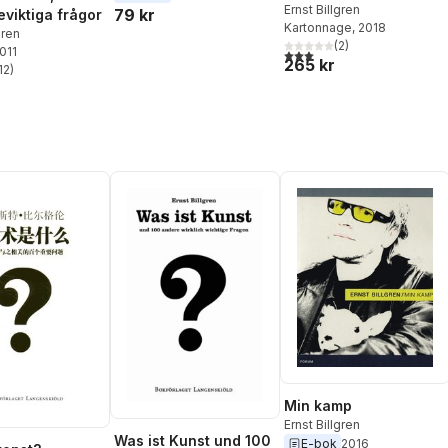
Ernst Billgren
79 kr
eviktiga frågor
Kartonnage
, 2018
gren
(
2
)
2011
3,0
utav 5 stjärnor. Totalt ant
265 kr
12
)
stjärnor. Totalt antal röster:
Min kamp
Ernst Billgren
Was ist Kunst und 100
E-bok
2016