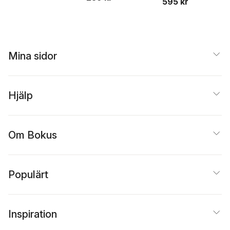
595 kr
Tjärnlund
,
Peter
Arnström
,
Maria
Blomster
,
Roland
Engström
,
Göran Ledell
,
Björn Brånfelt
Mina sidor
Hjälp
Om Bokus
Populärt
Inspiration