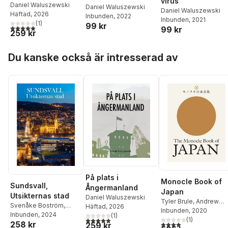
virus
Daniel Waluszewski
Daniel Waluszewski
Daniel Waluszewski
Häftad
, 2026
Inbunden
, 2022
Inbunden
, 2021
(
1
)
99 kr
5,0
utav 5 stjärnor. Totalt antal röster:
99 kr
259 kr
Hoppa över listan
Du kanske också är intresserad av
På plats i
Monocle Book of
Sundsvall,
Ångermanland
Japan
Utsikternas stad
Daniel Waluszewski
Tyler Brule
,
Andrew
Svenåke Boström
,
Häftad
, 2026
Tuck
Inbunden
,
Fiona Wilson
, 2020
,
Jo
Anders Öhrn
Inbunden
, 2024
,
Hasse
(
1
)
5,0
utav 5 stjärnor. Totalt antal röster:
Pickard
(
1
)
258 kr
4,0
utav 5 stjärnor. Tota
Boström
,
Nils Johan
259 kr