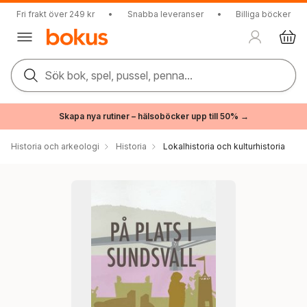
Fri frakt över 249 kr
•
Snabba leveranser
•
Billiga böcker
Sök bok, spel, pussel, penna...
Skapa nya rutiner – hälsoböcker upp till 50% →
Historia och arkeologi
Historia
Lokalhistoria och kulturhistoria