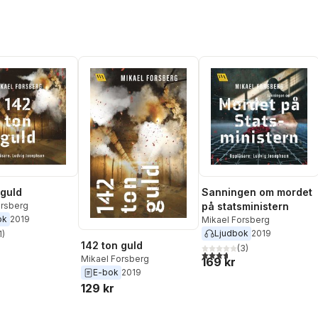
 guld
Sanningen om mordet
orsberg
på statsministern
ok
2019
Mikael Forsberg
Ljudbok
2019
1
)
stjärnor. Totalt antal röster:
142 ton guld
(
3
)
3,7
utav 5 stjärnor. Totalt ant
Mikael Forsberg
169 kr
E-bok
2019
129 kr