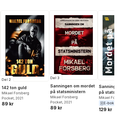
Del 3
Del 2
Sanningen om mordet
Sanningen om
142 ton guld
på statsministern
på statsminist
Mikael Forsberg
Mikael Forsberg
Mikael Forsberg
Pocket
, 2021
Pocket
, 2021
E-bok
2019
89 kr
89 kr
129 kr