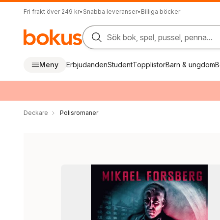
Fri frakt över 249 kr
•
Snabba leveranser
•
Billiga böcker
Sök bok, spel, pussel, penna...
Meny
Erbjudanden
Student
Topplistor
Barn & ungdom
B
Deckare
Polisromaner