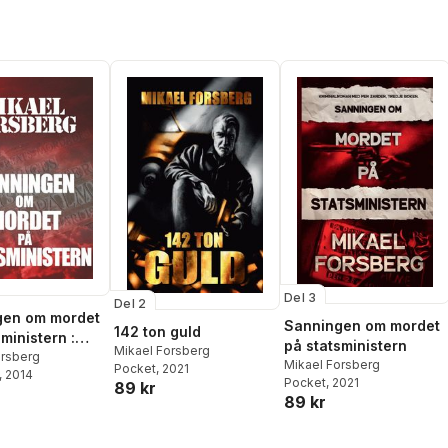
Del 3
Del 2
gen om mordet
Sanningen om mordet
142 ton guld
ministern :
på statsministern
Mikael Forsberg
lroman
orsberg
Mikael Forsberg
Pocket
, 2021
, 2014
Pocket
, 2021
89 kr
89 kr