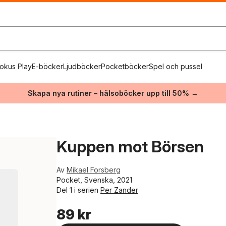
okus Play
E-böcker
Ljudböcker
Pocketböcker
Spel och pussel
Skapa nya rutiner – hälsoböcker upp till 50% →
Kuppen mot Börsen
Av
Mikael Forsberg
Pocket, Svenska, 2021
Del 1 i serien
Per Zander
89 kr