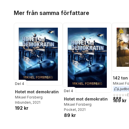
Hoppa över listan
Mer från samma författare
142 ton
Mikael F
Del 4
Ljudb
Del 4
Hotet mot demokratin
(
3,0
utav 5 
Mikael Forsberg
Hotet mot demokratin
169 kr
Inbunden
, 2021
Mikael Forsberg
192 kr
Pocket
, 2021
89 kr