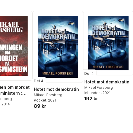
Del 4
Del 4
Hotet mot demokratin
gen om mordet
Mikael Forsberg
Hotet mot demokratin
ministern :
Inbunden
, 2021
Mikael Forsberg
192 kr
lroman
orsberg
Pocket
, 2021
, 2014
89 kr