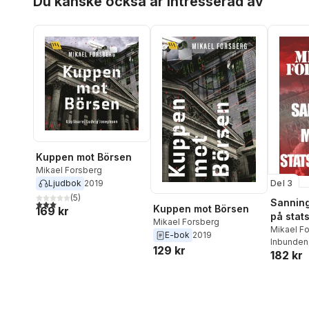
Du kanske också är intresserad av
Kuppen mot Börsen
Mikael Forsberg
Del 3
Ljudbok
2019
(
5
)
Sannin
3,0
utav 5 stjärnor. Totalt antal röster:
Kuppen mot Börsen
169 kr
på stats
Mikael Forsberg
krimina
Mikael F
E-bok
2019
Inbunden
129 kr
182 kr