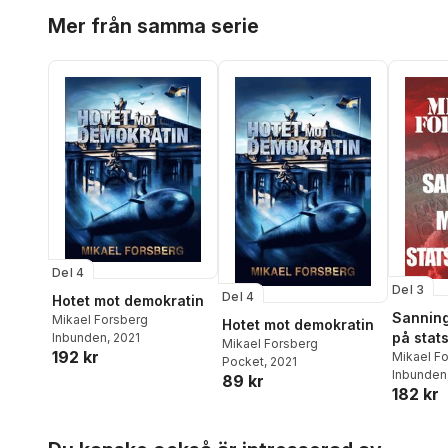
Hoppa över listan
Mer från samma serie
Del 4
Del 3
Del 4
Hotet mot demokratin
Sannin
Mikael Forsberg
Hotet mot demokratin
på stats
Inbunden
, 2021
Mikael Forsberg
192 kr
krimina
Mikael F
Pocket
, 2021
Inbunden
89 kr
182 kr
Hoppa över listan