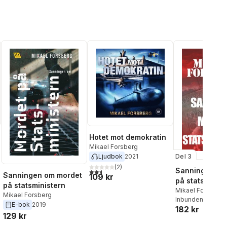
Hotet mot demokratin
Mikael Forsberg
Del 3
Ljudbok
2021
(
2
)
Sanningen om
2,5
utav 5 stjärnor. Totalt antal röster:
Sanningen om mordet
109 kr
på statsminist
al röster:
på statsministern
kriminalroman
Mikael Forsberg
Mikael Forsberg
Inbunden
, 2014
E-bok
2019
182 kr
129 kr