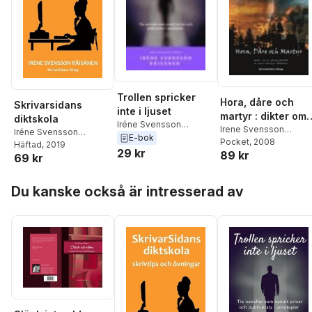
Trollen spricker
Hora, dåre och
Skrivarsidans
inte i ljuset
martyr : dikter om
diktskola
Iréne Svensson
en gruppvåldtäkt
Irene Svensson
Iréne Svensson
Räisänen
E-bok
Räisänen
Pocket
, 2008
Räisänen
Häftad
, 2019
29 kr
89 kr
69 kr
Hoppa över listan
Du kanske också är intresserad av