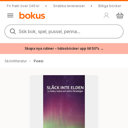
Fri frakt över 249 kr
•
Snabba leveranser
•
Billiga böcker
Sök bok, spel, pussel, penna...
Skapa nya rutiner – hälsoböcker upp till 50% →
Skönlitteratur
Poesi