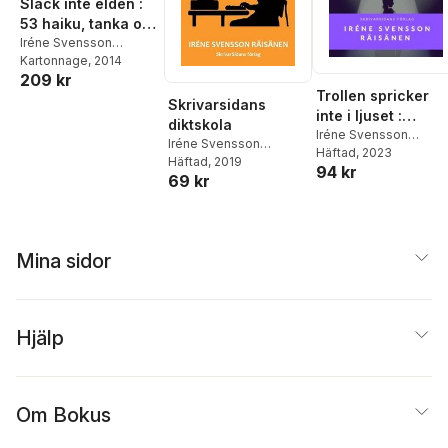
Släck inte elden :
53 haiku, tanka och
andra fåradingar
Iréne Svensson
Räisänen
Kartonnage
, 2014
209 kr
Trollen spricker
Skrivarsidans
inte i ljuset :
diktskola
noveller
Iréne Svensson
Iréne Svensson
Räisänen
Häftad
, 2023
Räisänen
Häftad
, 2019
94 kr
69 kr
Mina sidor
Hjälp
Om Bokus