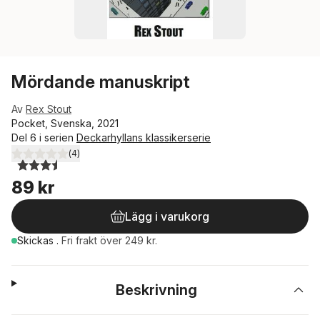
Mördande manuskript
Av
Rex Stout
Pocket, Svenska, 2021
Del 6 i serien
Deckarhyllans klassikerserie
(
4
)
3,5
utav 5 stjärnor. Totalt antal röster:
89 kr
Lägg i varukorg
Skickas
.
Fri frakt över 249 kr.
Beskrivning