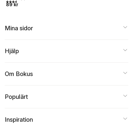
3,6
utav 5 stjärnor. Totalt antal röster:
89 kr
Mina sidor
Hjälp
Om Bokus
Populärt
Inspiration