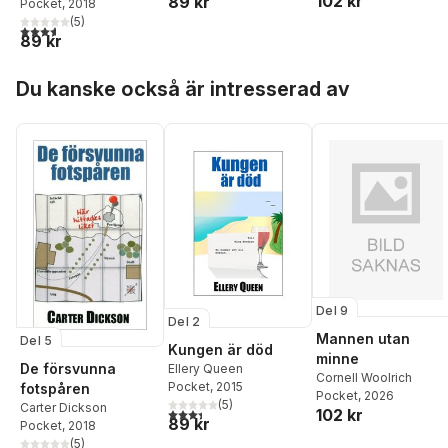
102 kr
89 kr
Pocket
, 2018
(
5
)
3,6
utav 5 stjärnor. Totalt antal röster:
89 kr
Hoppa över listan
Du kanske också är intresserad av
Del 9
Del 2
Mannen utan
Del 5
Kungen är död
minne
De försvunna
Ellery Queen
Cornell Woolrich
Pocket
, 2015
fotspåren
Pocket
, 2026
(
5
)
Carter Dickson
3,4
utav 5 stjärnor. Totalt antal röster:
102 kr
89 kr
Pocket
, 2018
(
5
)