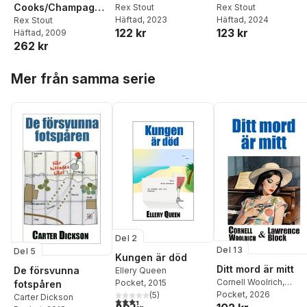
Cooks/Champagne
Rex Stout
Rex Stout
Häftad
, 2023
Häftad
, 2024
for One
Rex Stout
122 kr
123 kr
Häftad
, 2009
262 kr
Hoppa över listan
Mer från samma serie
Del 2
Del 13
Del 5
Kungen är död
Ditt mord är mitt
De försvunna
Ellery Queen
Cornell Woolrich
,
Pocket
, 2015
fotspåren
Lawrence Block
Pocket
, 2026
(
5
)
Carter Dickson
3,4
utav 5 stjärnor. Totalt antal röster: