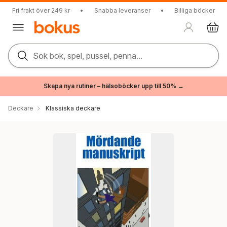
Fri frakt över 249 kr
•
Snabba leveranser
•
Billiga böcker
Sök bok, spel, pussel, penna...
Skapa nya rutiner – hälsoböcker upp till 50% →
Deckare
Klassiska deckare