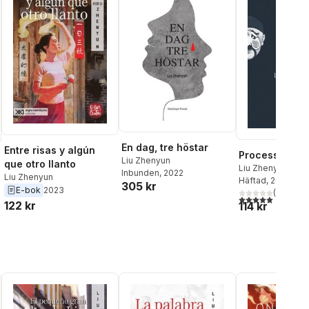
En dag, tre höstar
Entre risas y algún
Processen
Liu Zhenyun
que otro llanto
Liu Zhenyun
Inbunden
, 2022
Liu Zhenyun
Häftad
, 2015
305 kr
E-bok
2023
(
1
)
5,0
utav 5 stjärnor.
122 kr
114 kr