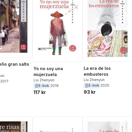
eño gran salto
La era de los
Yo no soy una
embusteros
mujerzuela
yun
Liu Zhenyun
Liu Zhenyun
2017
E-bok
2020
E-bok
2019
93 kr
117 kr