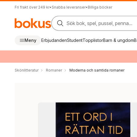
Fri frakt över 249 kr
•
Snabba leveranser
•
Billiga böcker
Sök bok, spel, pussel, penna...
Meny
Erbjudanden
Student
Topplistor
Barn & ungdom
B
Skönlitteratur
Romaner
Moderna och samtida romaner