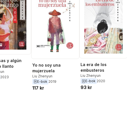
sas y algún
La era de los
Yo no soy una
 llanto
embusteros
mujerzuela
yun
Liu Zhenyun
Liu Zhenyun
2023
E-bok
2020
E-bok
2019
93 kr
117 kr