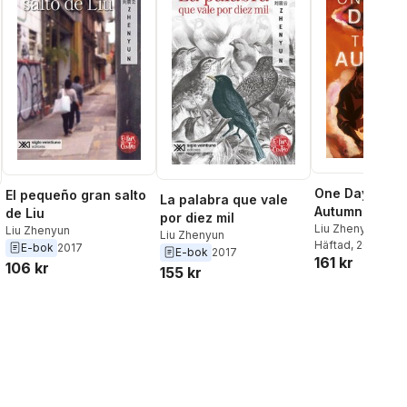
One Day Thre
El pequeño gran salto
La palabra que vale
Autumns
de Liu
por diez mil
Liu Zhenyun
Liu Zhenyun
Liu Zhenyun
Häftad
, 2024
E-bok
2017
E-bok
2017
161 kr
106 kr
155 kr