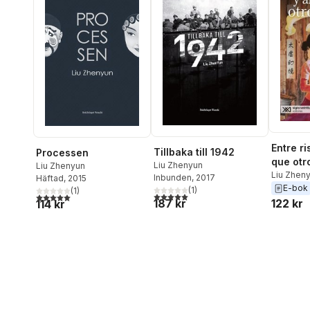
Entre ri
Tillbaka till 1942
Processen
que otro
Liu Zhenyun
Liu Zhenyun
Liu Zhen
Inbunden
, 2017
Häftad
, 2015
E-bok
(
1
)
(
1
)
5,0
utav 5 stjärnor. Totalt antal röster:
5,0
utav 5 stjärnor. Totalt antal röster:
187 kr
122 kr
114 kr