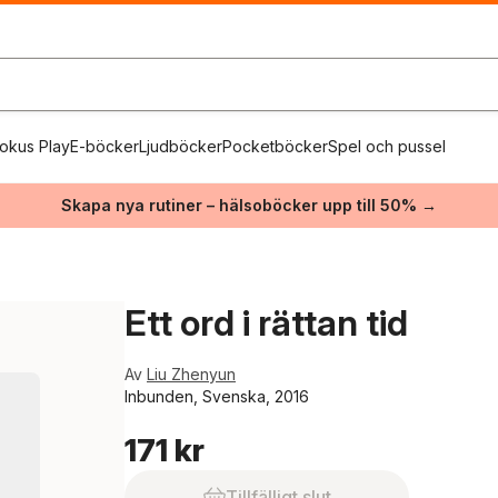
okus Play
E-böcker
Ljudböcker
Pocketböcker
Spel och pussel
Skapa nya rutiner – hälsoböcker upp till 50% →
Ett ord i rättan tid
Av
Liu Zhenyun
Inbunden, Svenska, 2016
171 kr
Tillfälligt slut