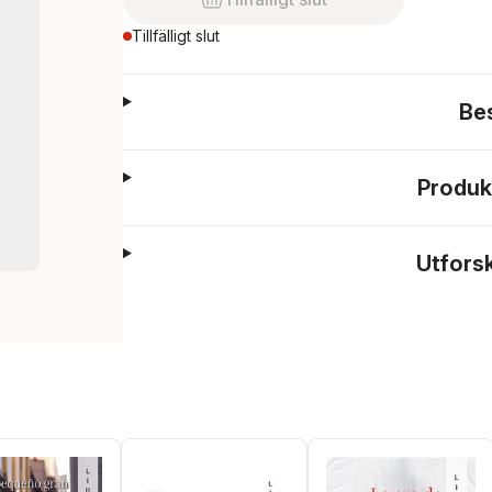
Tillfälligt slut
Be
Produk
Utfors