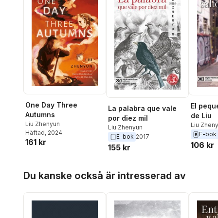
One Day Three
El pequ
La palabra que vale
Autumns
de Liu
por diez mil
Liu Zhenyun
Liu Zhen
Liu Zhenyun
Häftad
, 2024
E-bok
E-bok
2017
161 kr
106 kr
155 kr
Hoppa över listan
Du kanske också är intresserad av