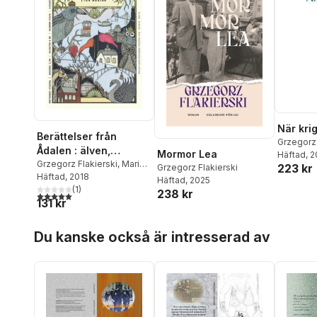
När kri
Berättelser från
Grzegorz 
Ådalen : älven,
Mormor Lea
Häftad
, 
bergen, den taggiga
Grzegorz Flakierski
,
Maria
223 kr
Grzegorz Flakierski
Hamberg
Häftad
, 2018
,
Bo R. Holmberg
,
granskogshorisonten
Häftad
, 2025
Mats Jonsson
(
1
)
,
Therése
238 kr
5,0
utav 5 stjärnor. Totalt antal röster:
131 kr
Söderlind
Hoppa över listan
Du kanske också är intresserad av