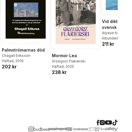
Vid diktens por
svensk poesi 
arabiska
Alyasiri bokförla
Inbunden
, 2010
211 kr
Palmströmarnas död
Mormor Lea
Chagall Eriksson
Häftad
, 2019
Grzegorz Flakierski
202 kr
Häftad
, 2025
238 kr