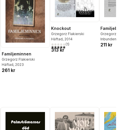
Knockout
Familjebilder
Grzegorz Flakierski
Grzegorz Flakiers
Häftad
, 2014
Inbunden
, 2020
211 kr
(
1
)
5,0
utav 5 stjärnor. Totalt antal röster:
313 kr
Familjeminnen
Grzegorz Flakierski
Häftad
, 2023
261 kr
al röster: