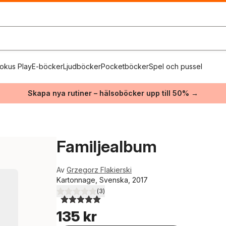
okus Play
E-böcker
Ljudböcker
Pocketböcker
Spel och pussel
Skapa nya rutiner – hälsoböcker upp till 50% →
Familjealbum
Av
Grzegorz Flakierski
Kartonnage, Svenska, 2017
(
3
)
5,0
utav 5 stjärnor. Totalt antal röster:
135 kr