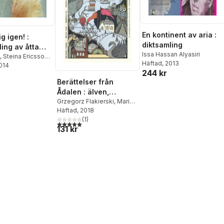
En kontinent av aria :
g igen! :
diktsamling
ling av åtta
Issa Hassan Alyasiri
,
Steina Ericsson
,
Häftad
, 2013
ving
2014
,
Siv Westman
,
244 kr
ordström
,
Gittan
Berättelser från
,
Daniel Lång
,
Ådalen : älven,
asiri
bergen, den taggiga
Grzegorz Flakierski
,
Maria
Hamberg
Häftad
, 2018
,
Bo R. Holmberg
,
granskogshorisonten
Mats Jonsson
(
1
)
,
Therése
5,0
utav 5 stjärnor. Totalt antal röster:
131 kr
Söderlind