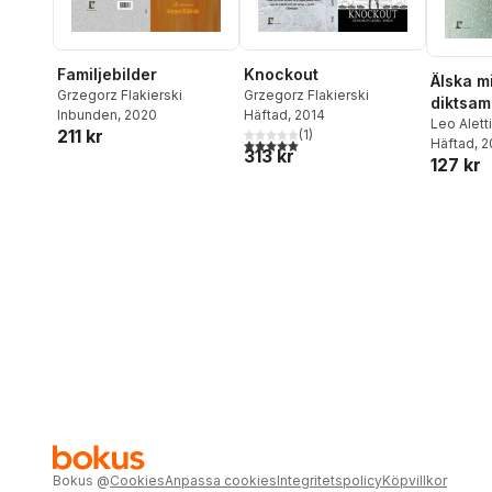
Familjebilder
Knockout
Älska mi
Grzegorz Flakierski
Grzegorz Flakierski
diktsam
Inbunden
, 2020
Häftad
, 2014
poeter
Leo Aletti
211 kr
(
1
)
Opal Löf
Häftad
, 
5,0
utav 5 stjärnor. Totalt antal röster:
313 kr
127 kr
Vuokko N
Engström
Hasan Aly
Bokus
@
Cookies
Anpassa cookies
Integritetspolicy
Köpvillkor