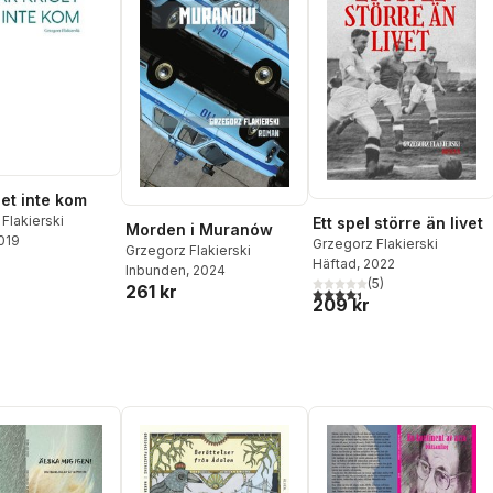
get inte kom
Flakierski
Ett spel större än livet
Morden i Muranów
2019
Grzegorz Flakierski
Grzegorz Flakierski
Häftad
, 2022
Inbunden
, 2024
(
5
)
261 kr
4,4
utav 5 stjärnor. Totalt ant
209 kr