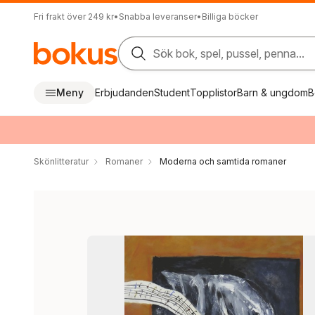
Fri frakt över 249 kr
•
Snabba leveranser
•
Billiga böcker
Sök bok, spel, pussel, penna...
Meny
Erbjudanden
Student
Topplistor
Barn & ungdom
B
Skönlitteratur
Romaner
Moderna och samtida romaner