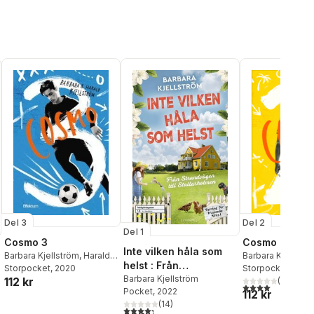
Del 3
Del 2
Del 1
Cosmo 3
Cosmo 2
Inte vilken håla som
Barbara Kjellström
,
Harald
Barbara Kjellströ
helst : Från
Kjellström
Storpocket
, 2020
Kjellström
Storpocket
, 2019
Strandvägen till
Barbara Kjellström
112 kr
(
1
)
4,0
utav 5 stjärnor
Pocket
, 2022
Stallarholmen
112 kr
(
14
)
4,3
utav 5 stjärnor. Totalt antal röster:
al röster: