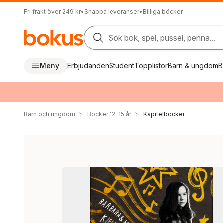
Fri frakt över 249 kr
•
Snabba leveranser
•
Billiga böcker
Sök bok, spel, pussel, penna...
Meny
Erbjudanden
Student
Topplistor
Barn & ungdom
B
Barn och ungdom
Böcker 12-15 år
Kapitelböcker