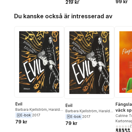
99 kr
219 kr
Högberg
,
Ann Ljungberg
,
Anna Sannemark
,
Helena
Hoppa över listan
Hansen
,
Pia Lerigon
,
Emma
Du kanske också är intresserad av
Åhlen
,
Cecilia Lindblad
,
Jenny Owenius
,
Gärd Fors
,
Paulina Martinez Wilson
,
Kris Kite Stenmark
,
Johanna Glembo
,
Ylva
Wegler
Evil
Fängsla
Evil
Barbara Kjellström
,
Harald
väck sp
Barbara Kjellström
,
Harald
Kjellström
E-bok
2017
berör p
Catrine T
Kjellström
E-bok
2017
Davidsso
Kartonna
79 kr
79 kr
Kjellströ
(
5,0
utav 5 
Kjellströ