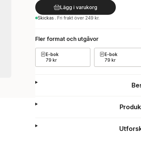
Lägg i varukorg
Skickas
.
Fri frakt över 249 kr.
Fler format och utgåvor
E-bok
E-bok
79 kr
79 kr
Be
Produk
Utfors