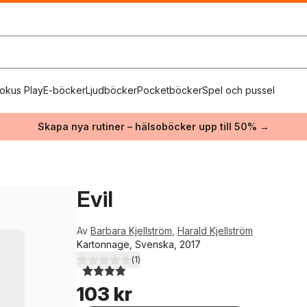
okus Play
E-böcker
Ljudböcker
Pocketböcker
Spel och pussel
Skapa nya rutiner – hälsoböcker upp till 50% →
Evil
Av
Barbara Kjellström
,
Harald Kjellström
Kartonnage, Svenska, 2017
(
1
)
4,0
utav 5 stjärnor. Totalt antal röster:
103 kr