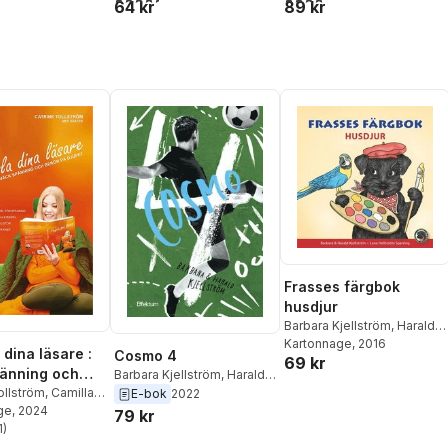
64 kr
89 kr
Frasses färgbok
husdjur
Barbara Kjellström
,
Harald
Kjellström
Kartonnage
, 2016
 dina läsare :
Cosmo 4
69 kr
änning och
Barbara Kjellström
,
Harald
å djupet
ollström
,
Camilla
Kjellström
E-bok
2022
n
ge
,
, 2024
Barbara
79 kr
m
1
,
)
Harald
stjärnor. Totalt antal röster:
m
,
Anne-Lie