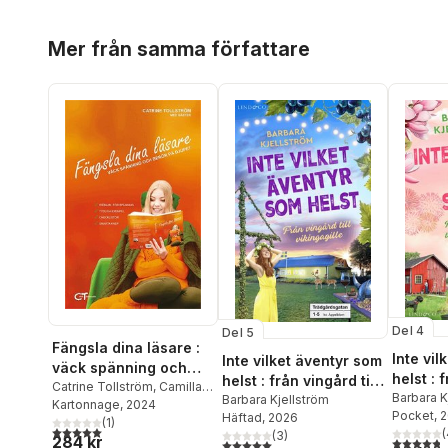
Hoppa över listan
Mer från samma författare
Del 4
Del 5
Fängsla dina läsare :
Inte vi
Inte vilket äventyr som
väck spänning och
helst : 
helst : från vingård till
berör på djupet
Catrine Tollström
,
Camilla
ungdoms
Barbara K
vikingagille
Barbara Kjellström
Davidsson
Kartonnage
,
, 2024
Barbara
Pocket
, 
brinnan
Häftad
, 2026
Kjellström
(
1
,
)
Harald
5,0
utav 5 stjärnor. Totalt antal röster:
(
(
3
)
284 kr
Kjellström
,
Anne-Lie
4,8
utav 5 
5,0
utav 5 stjärnor. Totalt antal röster: