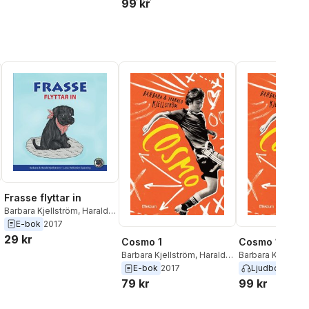
99 kr
Frasse flyttar in
Barbara Kjellström
,
Harald
Kjellström
E-bok
2017
29 kr
Cosmo 1
Cosmo 1
Barbara Kjellström
,
Harald
Barbara Kjellströ
Kjellström
Kjellström
E-bok
2017
Ljudbok
2018
79 kr
99 kr