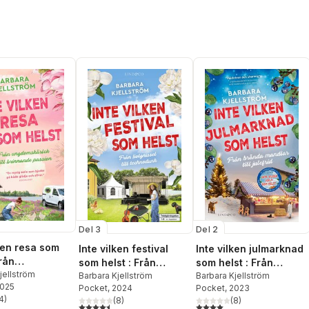
Del 3
Del 2
lken resa som
Inte vilken festival
Inte vilken julmarknad
från
som helst : Från
som helst : Från
kärlek till
jellström
fiolgnissel till
Barbara Kjellström
brända mandlar till
Barbara Kjellström
2025
de passion
Pocket
, 2024
Pocket
, 2023
technodunk
julefrid
4
)
(
8
)
(
8
)
stjärnor. Totalt antal röster:
4,5
utav 5 stjärnor. Totalt antal röster:
4,0
utav 5 stjärnor. Totalt ant