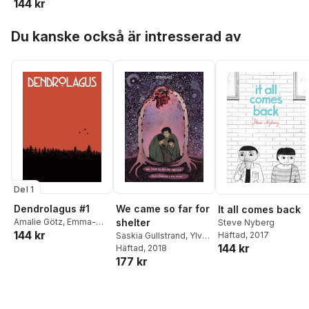
144 kr
Lisa Henriksson
,
Ylva
Oknelid
,
Jonatan
Hoppa över listan
Rosén
,
Rakel Stammer
,
Du kanske också är intresserad av
Hanna Lundin Tistelö
Del 1
Dendrolagus #1
We came so far for
It all comes back
Amalie Götz
,
Emma-
shelter
Steve Nyberg
144 kr
Lisa Henriksson
,
Ylva
Häftad
, 2017
Saskia Gullstrand
,
Ylva
144 kr
Oknelid
,
Jonatan
Oknelid
Häftad
, 2018
Rosén
,
Rakel Stammer
,
177 kr
Hanna Lundin Tistelö