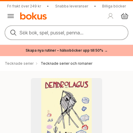
Fri frakt över 249 kr
•
Snabba leveranser
•
Billiga böcker
Sök bok, spel, pussel, penna...
Skapa nya rutiner – hälsoböcker upp till 50% →
Tecknade serier
Tecknade serier och romaner