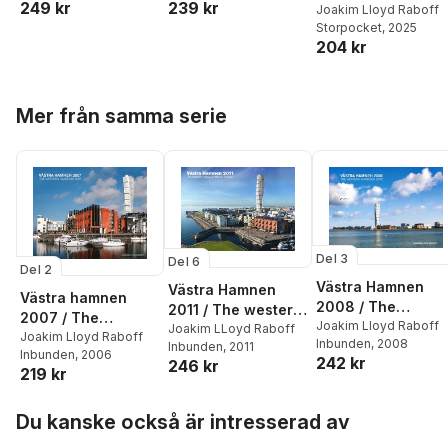
249 kr
239 kr
Joakim Lloyd Raboff
Storpocket
, 2025
204 kr
Hoppa över listan
Mer från samma serie
Del 3
Del 6
Del 2
Västra Hamnen
Västra Hamnen
Västra hamnen
2008 / The
2011 / The western
2007 / The
western harbour
Joakim Lloyd Raboff
harbour in Malmö,
Joakim LLoyd Raboff
western harbour
Joakim Lloyd Raboff
Inbunden
, 2008
2008
Inbunden
, 2011
Sweden
Inbunden
, 2006
2007
242 kr
246 kr
219 kr
Hoppa över listan
Du kanske också är intresserad av