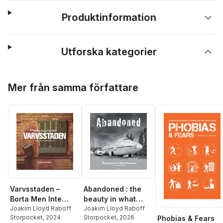
Produktinformation
Utforska kategorier
Hoppa över listan
Mer från samma författare
Varvsstaden –
Abandoned : the
Borta Men Inte
beauty in what
Glömd – Malmös
Joakim Lloyd Raboff
remains
Joakim Lloyd Raboff
Storpocket
, 2024
Storpocket
, 2026
Phobias & Fears
Maritima Arv