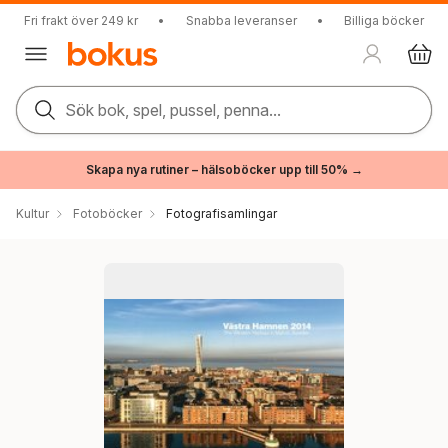
Fri frakt över 249 kr
•
Snabba leveranser
•
Billiga böcker
Sök bok, spel, pussel, penna...
Skapa nya rutiner – hälsoböcker upp till 50% →
Kultur
Fotoböcker
Fotografisamlingar