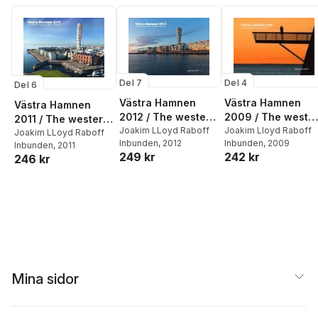
Del 7
Del 4
Del 6
Västra Hamnen
Västra Hamnen
Västra Hamnen
2012 / The western
2009 / The west
2011 / The western
harbour in Malmö,
Joakim LLoyd Raboff
harbour 2009
Joakim Lloyd Raboff
harbour in Malmö,
Joakim LLoyd Raboff
Inbunden
, 2012
Inbunden
, 2009
Sweden
Inbunden
, 2011
Sweden
249 kr
242 kr
246 kr
Mina sidor