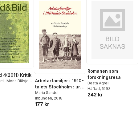
Andreas Stoopendaal
,
Johan Swedenmark
,
Linda
Östergaard
Romanen som
 4(2011) Kritik
forskningsresa
Arbetarfamiljer i 1910-
ell
,
Mona Blåsjö
,
Beata Agrell
lom
,
Jesper
talets Stockholm : ur
Häftad
, 1993
Naima Chahboun
,
Maria Sandels
Maria Sandel
242 kr
Christensen
,
Inbunden
, 2018
författarskap
Elensky
,
Kristian
177 kr
Johanne Lykke
f Holmstrand
,
kansson
,
Martin
m
,
Adreas Kittel
,
tröm Lindbäck
,
Stoopendaal
,