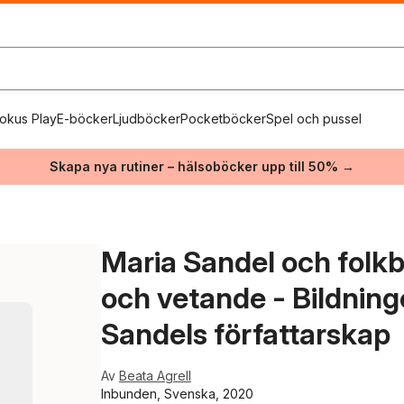
okus Play
E-böcker
Ljudböcker
Pocketböcker
Spel och pussel
Skapa nya rutiner – hälsoböcker upp till 50% →
Maria Sandel och folkbi
och vetande - Bildning
Sandels författarskap
Av
Beata Agrell
Inbunden, Svenska, 2020