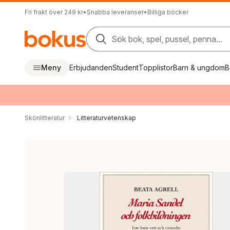
Fri frakt över 249 kr
•
Snabba leveranser
•
Billiga böcker
Sök bok, spel, pussel, penna...
Meny
Erbjudanden
Student
Topplistor
Barn & ungdom
B
Skönlitteratur
Litteraturvetenskap