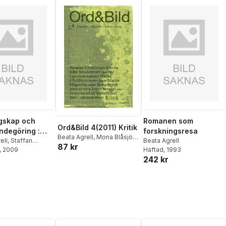
gskap och
Romanen som
Ord&Bild 4(2011) Kritik
degöring :
forskningsresa
Beata Agrell
,
Mona Blåsjö
,
ingssätt till
ell
,
Staffan
Beata Agrell
87 kr
Conny Blom
,
Jesper
, 2009
Cecilia Alvstad
,
Häftad
, 1993
eratur i
Brygger
,
Naima Chahboun
,
242 kr
astro
,
Sonia
itetsundervisni
Susanne Christensen
,
l
,
Edgar Platen
,
Torbjörn Elensky
,
Kristian
son
,
Christian
Hallberg
,
Johanne Lykke
m
Holm
,
Leif Holmstrand
,
Karin Håkansson
,
Martin
Högström
,
Adreas Kittel
,
Lyra Ekström Lindbäck
,