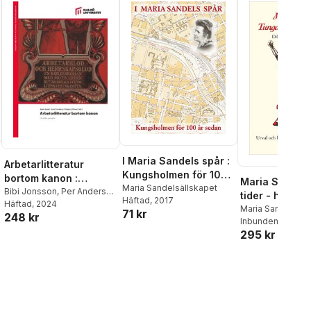
I Maria Sandels spår :
Arbetarlitteratur
Kungsholmen för 100
bortom kanon :
Maria Sandel.
år sedan
Maria Sandelsällskapet
nordiska perspektiv
Bibi Jonsson
,
Per Anders
tider - höga ti
Häftad
, 2017
Wiktorsson
Häftad
, 2024
,
Gustav
Dikter om kam
Maria Sandelsäll
71 kr
248 kr
Borgsgård
,
Beata Agrell
,
Inbunden
, 2021
lust.
Ingrid Nestås Mathisen
,
295 kr
Åsa Arping
,
Anders Öhman
,
Catharina Bergman
,
Anna
Forssberg
,
Anna Linzie
,
Christer Ekholm
,
Ewa
Bergdahl
,
Birthe Sjöberg
,
Christine Hamm
,
Peter