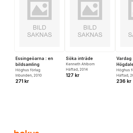
Essingeöarna : en
Söka inträde
Vardag 
bildsamling
Kenneth Ahlborn
Högdal
Häftad
, 2014
Höghus förlag
Rågsved
Höghus f
127 kr
Inbunden
, 2010
Häftad
, 
271 kr
236 kr