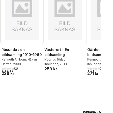
Råsunda : en
Västerort - En
Gärdet : en
bildsamling 1910-1960
bildsamling
bildsamling
Kenneth Ahlborn
,
Håkan
Höghus förlag
Kenneth Ahlborn
Arnell
Häftad
, 2008
Inbunden
, 2018
Arnell
Inbunden
, 2010
259 kr
(
2
)
(
2
)
4,5
utav 5 stjärnor. Totalt antal röster:
3,0
utav 5 stjärnor
226 kr
271 kr