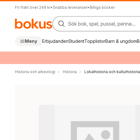
Fri frakt över 249 kr
•
Snabba leveranser
•
Billiga böcker
Sök bok, spel, pussel, penna...
Meny
Erbjudanden
Student
Topplistor
Barn & ungdom
B
Historia och arkeologi
Historia
Lokalhistoria och kulturhistoria