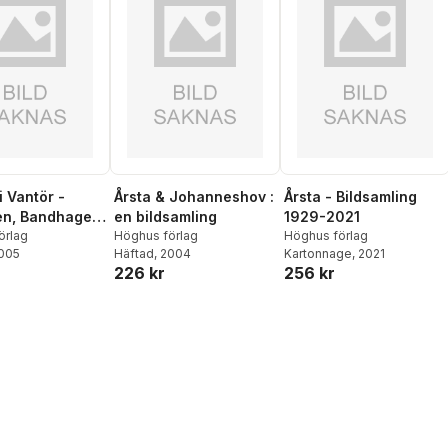
i Vantör -
Årsta & Johanneshov :
Årsta - Bildsamling
en, Bandhagen,
en bildsamling
1929-2021
, Hagsätra
örlag
Höghus förlag
Höghus förlag
2005
Häftad
, 2004
Kartonnage
, 2021
226 kr
256 kr