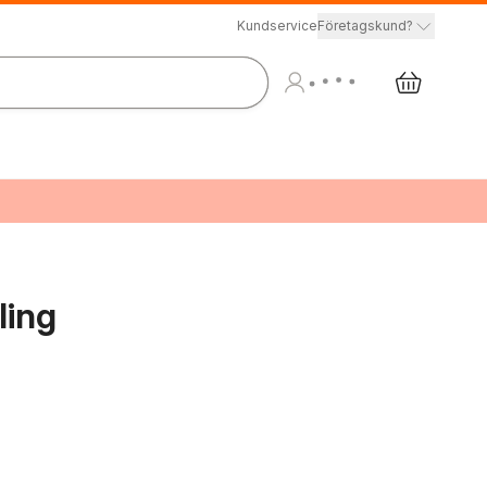
Kundservice
Företagskund?
ling