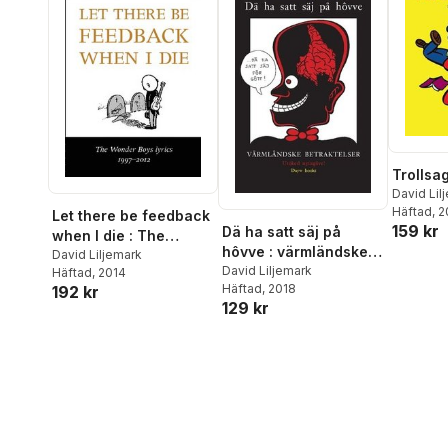
Trollsa
David Lil
Häftad
, 
Let there be feedback
159 kr
Dä ha satt säj på
when I die : The
hôvve : värmländske
Wonder Boys lyrics
David Liljemark
betraktelser - utöked
David Liljemark
Häftad
, 2014
1997-2012
Häftad
, 2018
192 kr
nyutgåve
129 kr