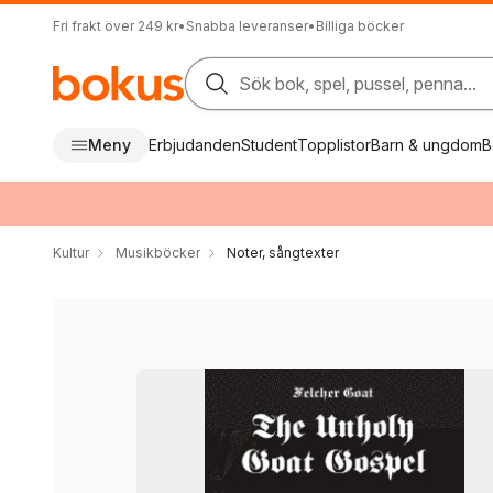
Fri frakt över 249 kr
•
Snabba leveranser
•
Billiga böcker
Sök bok, spel, pussel, penna...
Meny
Erbjudanden
Student
Topplistor
Barn & ungdom
B
Kultur
Musikböcker
Noter, sångtexter