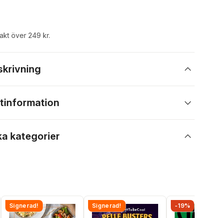
rakt över 249 kr.
skrivning
tinformation
ka kategorier
Signerad!
Signerad!
-19%