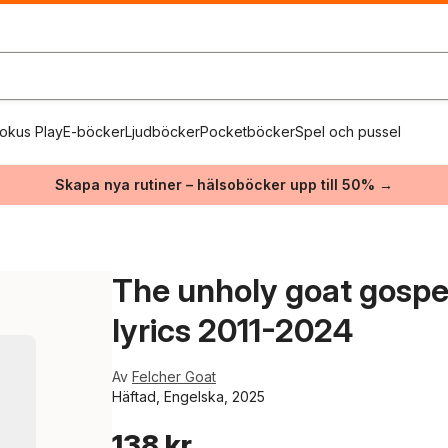
okus Play
E-böcker
Ljudböcker
Pocketböcker
Spel och pussel
Skapa nya rutiner – hälsoböcker upp till 50% →
The unholy goat gospel
lyrics 2011-2024
Av
Felcher Goat
Häftad, Engelska, 2025
138 kr