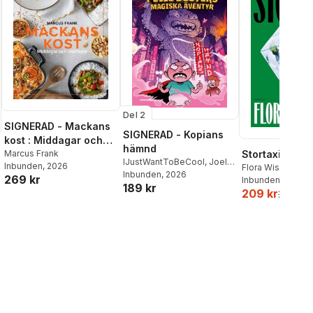
Del 2
SIGNERAD - Mackans
SIGNERAD - Kopians
kost : Middagar och
hämnd
matlådor
Marcus Frank
Stortaxi
IJustWantToBeCool
,
Joel
Inbunden
, 2026
Flora Wiström
Adolphson
Inbunden
, 2026
,
Emil Ejdemo
269 kr
Inbunden
, 2026
189 kr
Beer
,
Victor Beer
209 kr
259 kr