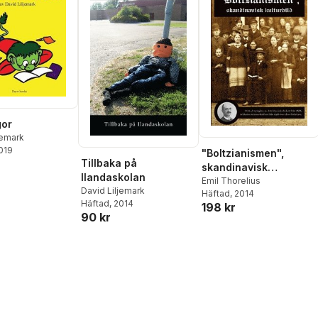
gor
jemark
2019
"Boltzianismen",
Tillbaka på
skandinavisk
Ilandaskolan
kulturbild. Utökad
Emil Thorelius
David Liljemark
Häftad
, 2014
nyutgåva
Häftad
, 2014
198 kr
90 kr