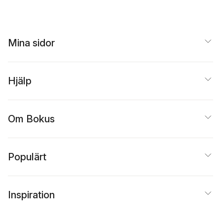
Catherine Buckley
,
Frode Skorpen
,
Hanna
Shannon Burke
,
Shaun
Tuvesson
Cardiff
,
Neal Cook
,
Barbara Cowie
,
Penne
Deratnay
,
Belinda
Mina sidor
Dewar
,
Jan Dewing
,
Caroline Dickson
,
Jon
Glasby
,
Karen
Hammond
,
Jennifer
Hjälp
Haynes
,
Nadine Janes
Bengt Karlsson
,
Anton
Lannie
,
Famke van
Lieshout
,
Kim Manley
,
Om Bokus
Aisling McBride
,
Deirdre O'Donnell
,
Lorna Peelo-Kilroe
,
Cathy Sharp
,
Annette
Solman
,
Angie Titchen
Populärt
Val Wilson
Inspiration