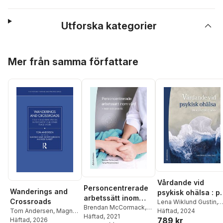
Utforska kategorier
Hoppa över listan
Mer från samma författare
Vårdande vid
Personcentrerade
Wanderings and
psykisk ohälsa : p
arbetssätt inom
Crossroads
avancerad nivå
Lena Wiklund Gustin
,
vård : teori och
Brendan McCormack
,
Niklas Andersson
Häftad
, 2024
,
Tom Andersen
,
Magnus
Tanya McCance
Häftad
, 2021
,
praktik
789 kr
António Barbosa da
Hald
Häftad
,
Bengt Karlsson
, 2026
,