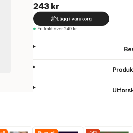
243 kr
Lägg i varukorg
.
Fri frakt över 249 kr.
Be
Produk
Utfors
ad!
Signerad!
-14%