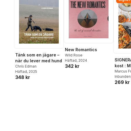
New Romantics
Tänk som en jägare –
Wild Rose
SIGNER
Häftad
, 2024
när du lever med hund
342 kr
kost : 
Chris Edman
matlådo
Marcus F
Häftad
, 2025
348 kr
Inbunden
269 kr