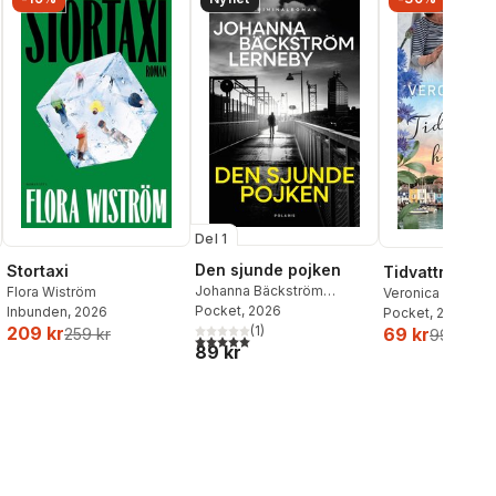
Del 1
Den sjunde pojken
Stortaxi
Tidvattnets h
Johanna Bäckström
Flora Wiström
Veronica Henry
Lerneby
Pocket
, 2026
Inbunden
, 2026
Pocket
, 2026
(
1
)
209 kr
69 kr
259 kr
99 kr
5,0
utav 5 stjärnor. Totalt antal röster:
89 kr
al röster: