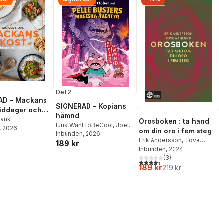
Del 2
AD - Mackans
SIGNERAD - Kopians
Middagar och
hämnd
r
rank
Orosboken : ta hand
IJustWantToBeCool
,
Joel
, 2026
om din oro i fem steg
Adolphson
Inbunden
, 2026
,
Emil Ejdemo
Erik Andersson
,
Tove
189 kr
Beer
,
Victor Beer
Wahlund
Inbunden
, 2024
(
3
)
4,3
utav 5 stjärnor. Totalt ant
189 kr
219 kr