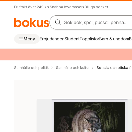
Fri frakt över 249 kr
•
Snabba leveranser
•
Billiga böcker
Sök bok, spel, pussel, penna...
Meny
Erbjudanden
Student
Topplistor
Barn & ungdom
B
Samhälle och politik
Samhälle och kultur
Sociala och etiska f