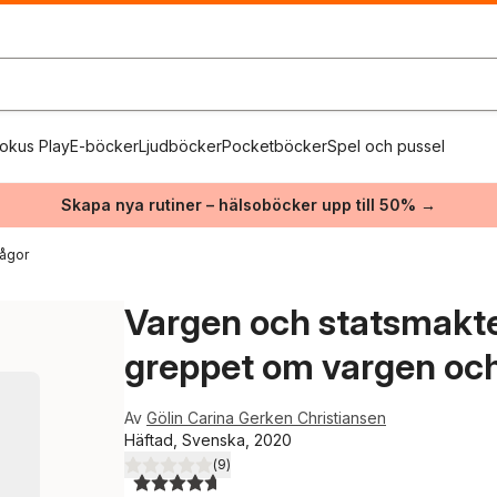
okus Play
E-böcker
Ljudböcker
Pocketböcker
Spel och pussel
Skapa nya rutiner – hälsoböcker upp till 50% →
rågor
Vargen och statsmakten
greppet om vargen oc
Av
Gölin Carina Gerken Christiansen
Häftad, Svenska, 2020
(
9
)
4,7
utav 5 stjärnor. Totalt antal röster: