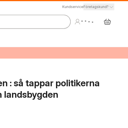
Kundservice
Företagskund?
 : så tappar politikerna
h landsbygden