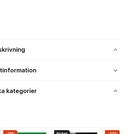
skrivning
tinformation
ka kategorier
-19%
Nyhet
-30%