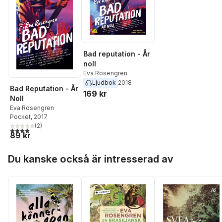
Bad reputation - År
noll
Eva Rosengren
Ljudbok
2018
Bad Reputation - År
169 kr
Noll
Eva Rosengren
Pocket
, 2017
(
2
)
4,0
utav 5 stjärnor. Totalt antal röster:
89 kr
Hoppa över listan
Du kanske också är intresserad av