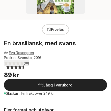
Provläs
En brasiliansk, med svans
Av
Eva Rosengren
Pocket, Svenska, 2016
(
10
)
4,6
utav 5 stjärnor. Totalt antal röster:
89 kr
Lägg i varukorg
Skickas
.
Fri frakt över 249 kr.
Fler format och utgåvor