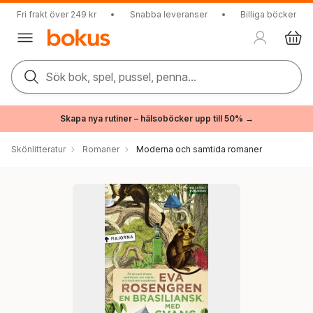
Fri frakt över 249 kr
•
Snabba leveranser
•
Billiga böcker
Sök bok, spel, pussel, penna...
Skapa nya rutiner – hälsoböcker upp till 50% →
Skönlitteratur
Romaner
Moderna och samtida romaner