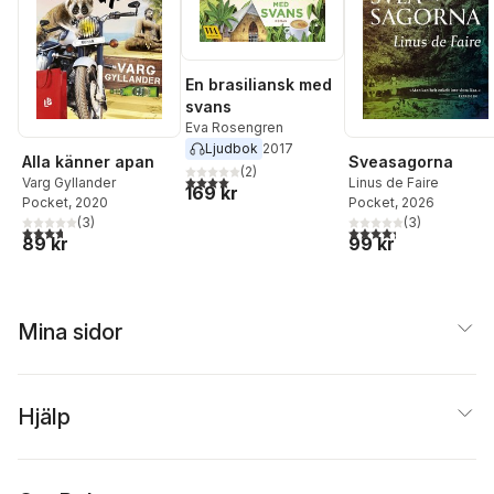
En brasiliansk med
svans
Eva Rosengren
Ljudbok
2017
Alla känner apan
Sveasagorna
(
2
)
4,0
utav 5 stjärnor. Totalt antal röster:
Varg Gyllander
Linus de Faire
169 kr
Pocket
, 2020
Pocket
, 2026
(
3
)
(
3
)
3,7
utav 5 stjärnor. Totalt antal röster:
4,3
utav 5 stjärnor. Tota
89 kr
99 kr
Mina sidor
Hjälp