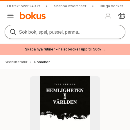
Fri frakt över 249 kr
•
Snabba leveranser
•
Billiga böcker
Sök bok, spel, pussel, penna...
Skapa nya rutiner – hälsoböcker upp till 50% →
Skönlitteratur
Romaner