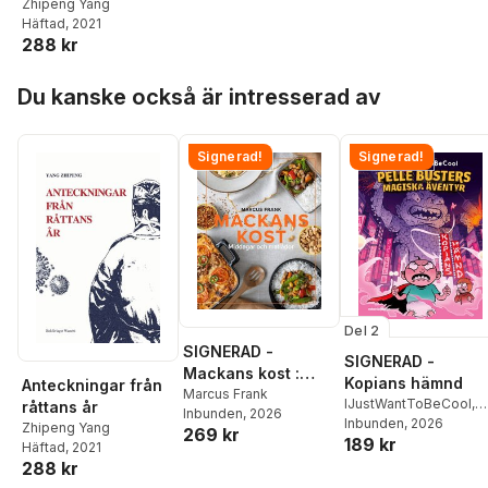
Zhipeng Yang
Häftad
, 2021
288 kr
Hoppa över listan
Du kanske också är intresserad av
Signerad!
Signerad!
Del 2
SIGNERAD -
SIGNERAD -
Mackans kost :
Kopians hämnd
Anteckningar från
Middagar och
Marcus Frank
IJustWantToBeCool
,
råttans år
Inbunden
, 2026
matlådor
Joel Adolphson
Inbunden
, 2026
,
Emil
Zhipeng Yang
269 kr
189 kr
Ejdemo Beer
,
Victor
Häftad
, 2021
Beer
288 kr