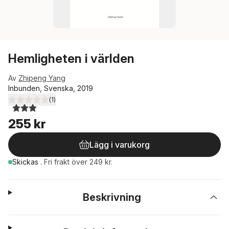
Hemligheten i världen
Av
Zhipeng Yang
Inbunden, Svenska, 2019
(
1
)
3,0
utav 5 stjärnor. Totalt antal röster:
255 kr
Lägg i varukorg
Skickas
.
Fri frakt över 249 kr.
Beskrivning