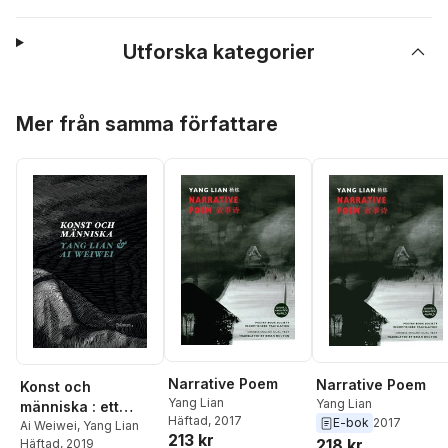
Utforska kategorier
Hoppa över listan
Mer från samma författare
Narrative Poem
Narrative Poem
Konst och
Yang Lian
Yang Lian
människa : ett
Häftad
, 2017
E-bok
2017
samtal med Ai
Ai Weiwei
,
Yang Lian
213 kr
218 kr
Häftad
, 2019
Weiwei