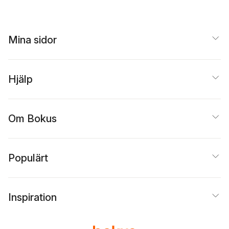
Iglesias
,
Karin Karakaşlı
,
Karan Kurose
,
Lee
Hyemi
,
Bejan Matur
,
Zar
Mose
,
Gabriel
Mina sidor
Okoundji
,
Mohan Rana
,
Habib Tengour
,
Victor
Terán
,
Xasan Daahir
Ismaaciil 'Weedhsame'
,
Hjälp
Laura Wittner
,
Yang
Lian
,
Yu Yoyo
,
Asha Lul
Mohamud Yusuf
,
Érica
Zingano
,
Erica Hesketh
Om Bokus
Populärt
Inspiration