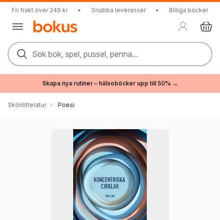
Fri frakt över 249 kr
•
Snabba leveranser
•
Billiga böcker
Sök bok, spel, pussel, penna...
Skapa nya rutiner – hälsoböcker upp till 50% →
Skönlitteratur
Poesi