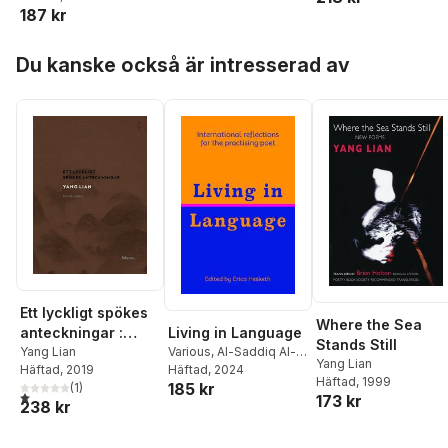
187 kr
Hoppa över listan
Du kanske också är intresserad av
Ett lyckligt spökes
Where the Sea
Living in Language
anteckningar :
Stands Still
Various
,
Al-Saddiq Al-
dikter i urval
Yang Lian
Yang Lian
Raddi
Häftad
,
Diana
, 2024
Häftad
, 2019
Häftad
, 1999
185 kr
Anphimiadi
,
Diana
(
1
)
1,0
utav 5 stjärnor. Totalt antal röster:
173 kr
238 kr
Bellessi
,
Carla Diacov
,
Azita Ghahreman
,
Legna Rodríguez