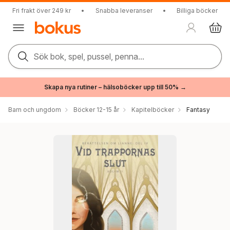
Fri frakt över 249 kr
•
Snabba leveranser
•
Billiga böcker
Sök bok, spel, pussel, penna...
Skapa nya rutiner – hälsoböcker upp till 50% →
Barn och ungdom
Böcker 12-15 år
Kapitelböcker
Fantasy