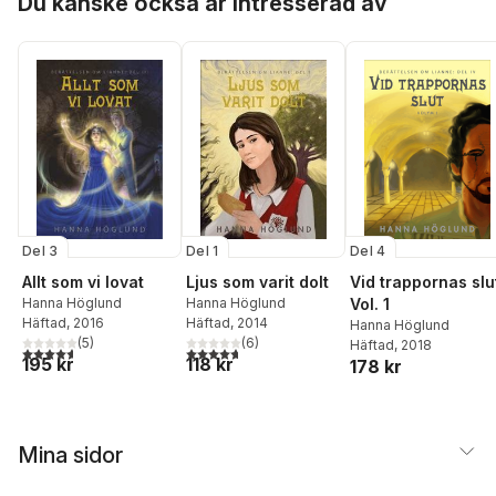
Du kanske också är intresserad av
Del 3
Del 1
Del 4
Allt som vi lovat
Ljus som varit dolt
Vid trappornas slu
Hanna Höglund
Hanna Höglund
Vol. 1
Häftad
, 2016
Häftad
, 2014
Hanna Höglund
(
5
)
(
6
)
Häftad
, 2018
4,6
utav 5 stjärnor. Totalt antal röster:
4,7
utav 5 stjärnor. Totalt antal röster:
195 kr
118 kr
178 kr
Mina sidor