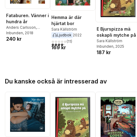
Fataburen. Vänner i
Hemma är där
hundra år
hjärtat bor
Anders Carlsson
,
E Bjurspizza mä
Sara Källström
Charlotte Ahnlund Berg
Inbunden
, 2018
,
oskapli mytche på
Ljudbok
2022
240 kr
Karin Blent
,
Kjerstin
Sara Källström
(
11
)
4,2
utav 5 stjärnor. Totalt antal röster:
Bosdotter
,
John
Inbunden
, 2025
169 kr
Brattmyr
,
Fredrik Ehlton
,
187 kr
Sara Ellenius
,
Jonas
Engman
,
Magdalena
Fick
,
Niclas Forsman
,
Eva Hakanen
,
Cecilia
Hoppa över listan
Hammmarlund-
Du kanske också är intresserad av
Larsson
,
Kajsa Hartig
,
Jonas Hedberg
,
Klara
Holmqvist
,
Sanne
Houby-Nielsen
,
Annika
Johansson
,
Eva Kron
,
Johanna Krumlinde
,
Sara Källström
,
Per
Larsson
,
Maria Maxén
,
Lena Palmqvist
,
Helen
Persson
,
Karin