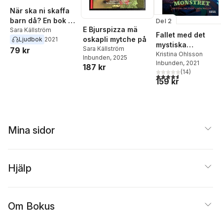
Ringholm
,
Chiara
Romano
,
Wenke
När ska ni skaffa
Rundberg
,
Ingrid
barn då? En bok om
Del 2
Sommar
,
Eva
E Bjurspizza mä
ofrivillig barnlöshet
Sara Källström
Fallet med det
Sundström
,
Annika
oskapli mytche på
Ljudbok
2021
mystiska
Tegnér
,
Marie
Sara Källström
79 kr
godismonstret
Kristina Ohlsson
Tornehave
,
Linda
Inbunden
, 2025
Inbunden
, 2021
Törngren
,
Simon
187 kr
(
14
)
Törnqvist
,
Cecilia
4,6
utav 5 stjärnor. Tota
159 kr
Urwitz
,
Leif Wallin
,
Ulla-
Karin Warberg
,
Göran
Wessberg
,
Marita
Wikander
,
Anna
Womack
,
Sandra Åberg
,
Brita Åsbrink
Mina sidor
Hjälp
Om Bokus