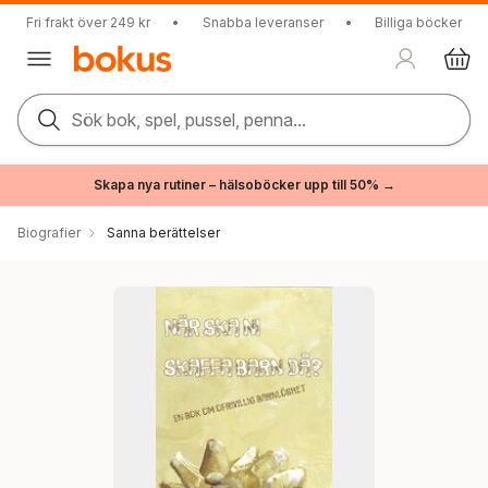
Fri frakt över 249 kr
•
Snabba leveranser
•
Billiga böcker
Sök bok, spel, pussel, penna...
Skapa nya rutiner – hälsoböcker upp till 50% →
Biografier
Sanna berättelser