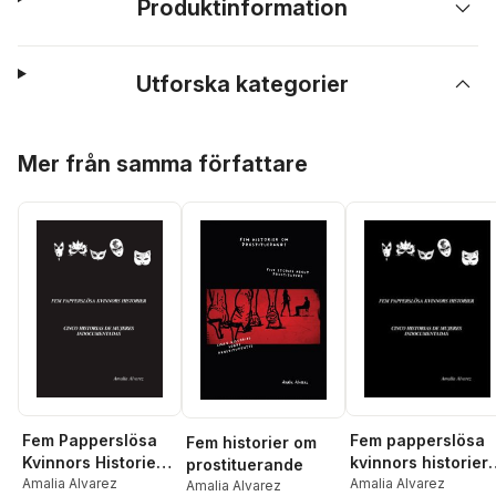
Produktinformation
Utforska kategorier
Hoppa över listan
Mer från samma författare
Fem Papperslösa
Fem papperslösa
Fem historier om
Kvinnors Historier =
kvinnors historier 
prostituerande
Cinco Historias De
Amalia Alvarez
Cinco historias de
Amalia Alvarez
Amalia Alvarez