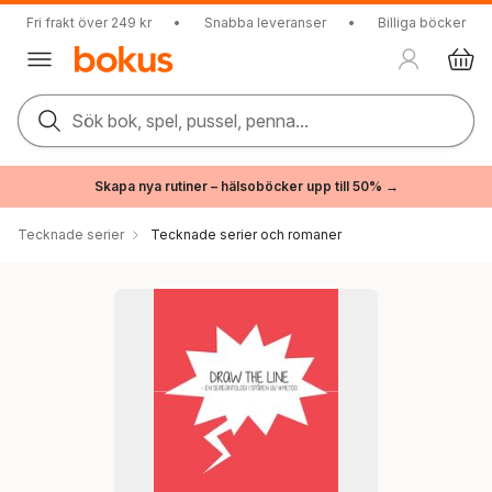
Fri frakt över 249 kr
•
Snabba leveranser
•
Billiga böcker
Sök bok, spel, pussel, penna...
Skapa nya rutiner – hälsoböcker upp till 50% →
Tecknade serier
Tecknade serier och romaner