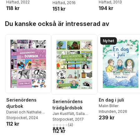
Häftad
, 2022
Häftad
, 2013
Mujeres
mujeres
Häftad
, 2016
118 kr
194 kr
151 kr
Indocumentadas
indocumentadas
Hoppa över listan
Du kanske också är intresserad av
Nyhet
Serienördens
En dag i juli
Serienördens
djurbok
Malin Biller
trädgårdsbok
Inbunden
, 2026
Daniel och Nathalie
Jan Kustfält
,
Salla
239 kr
Tjernberg
Storpocket
,
Eddie
, 2024
Vartiainen
Storpocket
,
P-G.
, 2017
112 kr
Karlsson
,
Oscar
Lidström
(
,
4
Daniel
)
3,8
utav 5 stjärnor. Totalt antal röster:
Hjelmgren
,
Karin
112 kr
Tjernberg
,
Nathalie
Hjalmarsson
,
Malin
Tjernberg
,
Ola