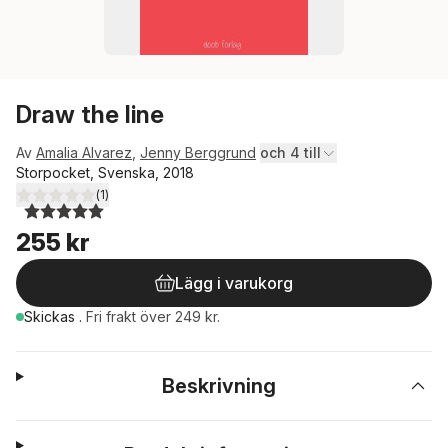
Draw the line
Av
Amalia Alvarez
,
Jenny Berggrund
och 4 till
Storpocket, Svenska, 2018
(
1
)
5,0
utav 5 stjärnor. Totalt antal röster:
255 kr
Lägg i varukorg
Skickas
.
Fri frakt över 249 kr.
Beskrivning