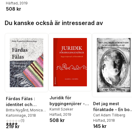
Häftad
, 2019
och konsultavtal
508 kr
Hoppa över listan
Du kanske också är intresserad av
Juridik för
Färdas Fälas :
Det jag mest
byggingenjörer -
identitet och
föraktade - En bok
Byggentreprenad-
Kamill Szeker
tvålänningskap
Britta Nygård
,
Monica
Häftad
, 2019
om missbruk och
Carl Adam Tillberg
och konsultavtal
Haga
Kartonnage
, 2018
508 kr
Häftad
, 2018
(
1
)
våld
4,0
utav 5 stjärnor. Totalt antal röster:
145 kr
219 kr