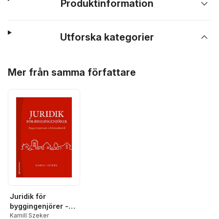
Produktinformation
Utforska kategorier
Hoppa över listan
Mer från samma författare
Juridik för
byggingenjörer -
Byggentreprenad-
Kamill Szeker