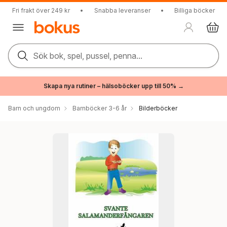
Fri frakt över 249 kr
•
Snabba leveranser
•
Billiga böcker
Sök bok, spel, pussel, penna...
Skapa nya rutiner – hälsoböcker upp till 50% →
Barn och ungdom
Barnböcker 3-6 år
Bilderböcker