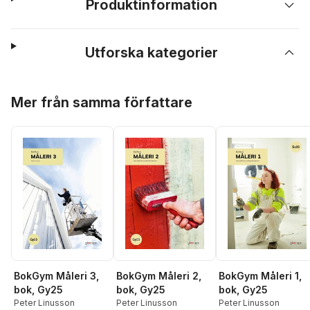
Produktinformation
Utforska kategorier
Hoppa över listan
Mer från samma författare
BokGym Måleri 3,
BokGym Måleri 2,
BokGym Måleri 1,
bok, Gy25
bok, Gy25
bok, Gy25
Peter Linusson
Peter Linusson
Peter Linusson