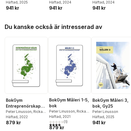
Häftad
, 2025
Häftad
, 2024
Häftad
, 2024
941 kr
941 kr
941 kr
Hoppa över listan
Du kanske också är intresserad av
BokGym Måleri 1-5,
BokGym
BokGym Måleri 3,
bok
Entreprenörskap
bok, Gy25
Peter Linusson
,
Rickard
Måleri, bok
Peter Linusson
,
Rickard
Peter Linusson
Andersson
Häftad
, 2021
Andersson
Häftad
, 2022
Häftad
, 2025
(
1
)
879 kr
941 kr
4,0
utav 5 stjärnor. Totalt antal röster:
879 kr