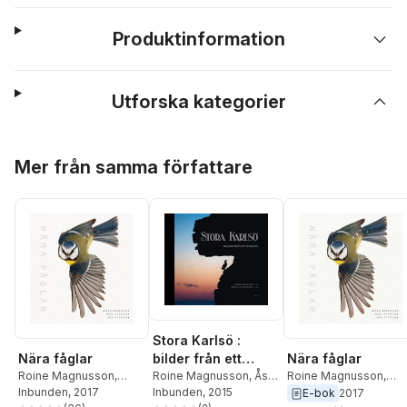
Produktinformation
Utforska kategorier
Hoppa över listan
Mer från samma författare
Stora Karlsö :
Nära fåglar
Nära fåglar
bilder från ett
Roine Magnusson
,
Roine Magnusson
,
paradis
Roine Magnusson
,
Åsa
Mats Ottosson
Inbunden
, 2017
,
Åsa
Mats Ottosson
,
Åsa
Ottosson
Inbunden
,
, 2015
Mats
E-bok
2017