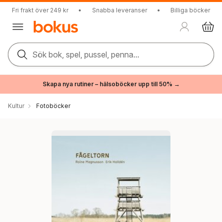
Fri frakt över 249 kr
•
Snabba leveranser
•
Billiga böcker
Sök bok, spel, pussel, penna...
Skapa nya rutiner – hälsoböcker upp till 50% →
Kultur
Fotoböcker