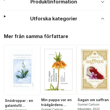
Produktinformation
Utforska kategorier
Hoppa över listan
Mer från samma författare
Min pappa var en
Sagan om saffran
Snödroppar : en
trädgårdens
Gunnel Carlson
galantofil
Inbunden
, 2022
mästare : en del av
Gunnel Carlson