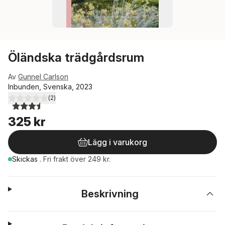
Öländska trädgårdsrum
Av
Gunnel Carlson
Inbunden, Svenska, 2023
(
2
)
3,5
utav 5 stjärnor. Totalt antal röster:
325 kr
Lägg i varukorg
Skickas
.
Fri frakt över 249 kr.
Beskrivning