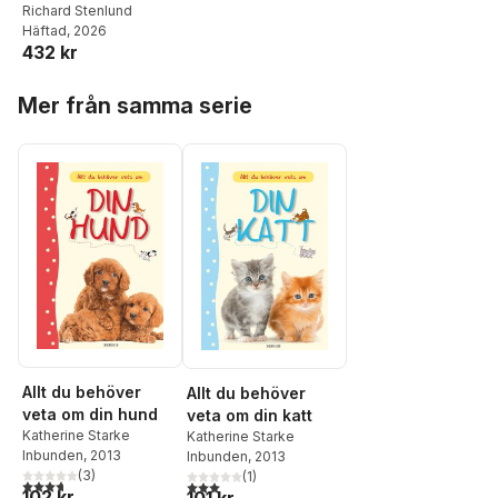
Richard Stenlund
Häftad
, 2026
432 kr
Hoppa över listan
Mer från samma serie
Allt du behöver
Allt du behöver
veta om din hund
veta om din katt
Katherine Starke
Katherine Starke
Inbunden
, 2013
Inbunden
, 2013
(
3
)
(
1
)
3,7
utav 5 stjärnor. Totalt antal röster:
3,0
utav 5 stjärnor. Totalt antal röster:
102 kr