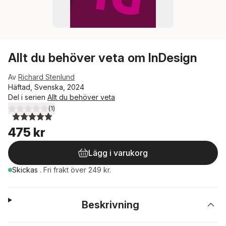
Allt du behöver veta om InDesign
Av
Richard Stenlund
Häftad, Svenska, 2024
Del i serien
Allt du behöver veta
(
1
)
5,0
utav 5 stjärnor. Totalt antal röster:
475 kr
Lägg i varukorg
Skickas
.
Fri frakt över 249 kr.
Beskrivning