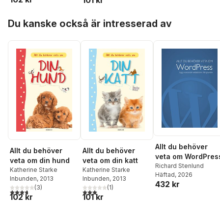
101 kr
Hoppa över listan
Du kanske också är intresserad av
Allt du behöver
Allt du behöver
Allt du behöver
veta om WordPres
veta om din hund
veta om din katt
Richard Stenlund
Katherine Starke
Katherine Starke
Häftad
, 2026
Inbunden
, 2013
Inbunden
, 2013
432 kr
(
3
)
(
1
)
3,7
utav 5 stjärnor. Totalt antal röster:
3,0
utav 5 stjärnor. Totalt antal röster:
102 kr
101 kr