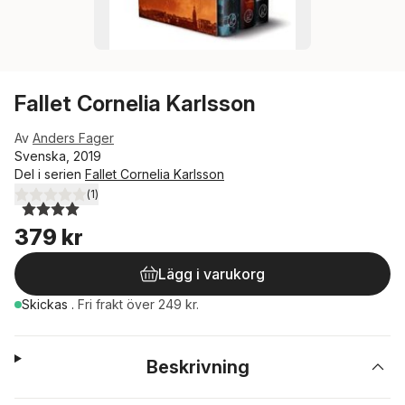
Fallet Cornelia Karlsson
Av
Anders Fager
Svenska, 2019
Del i serien
Fallet Cornelia Karlsson
(
1
)
4,0
utav 5 stjärnor. Totalt antal röster:
379 kr
Lägg i varukorg
Skickas
.
Fri frakt över 249 kr.
Beskrivning