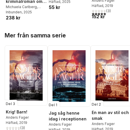
Anders Fager
kriminalroman om
Häftad
, 2025
Häftad
, 2019
55 kr
1894
Michaela Carlberg
,
(
3
)
Anders Fager
Inbunden
, 2025
5,0
utav 5 stjärnor. Tota
152 kr
238 kr
Hoppa över listan
Mer från samma serie
Del 3
Del 2
Del 1
Krig! Barn!
En man av stil och
Jag såg henne
Anders Fager
smak
idag i receptionen
Häftad
, 2019
Anders Fager
Anders Fager
(
3
)
Häftad
, 2019
Häftad
, 2019
5,0
utav 5 stjärnor. Totalt antal röster: