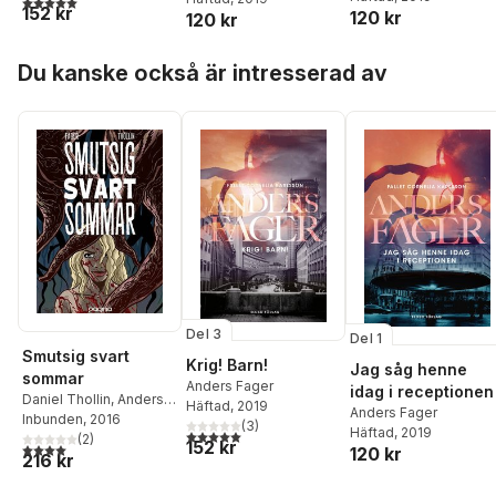
152 kr
120 kr
120 kr
Hoppa över listan
Du kanske också är intresserad av
Del 3
Del 1
Smutsig svart
Krig! Barn!
Jag såg henne
sommar
Anders Fager
idag i receptionen
Daniel Thollin
,
Anders
Häftad
, 2019
Anders Fager
Fager
Inbunden
, 2016
(
3
)
Häftad
, 2019
5,0
utav 5 stjärnor. Totalt antal röster:
(
2
)
152 kr
4,0
utav 5 stjärnor. Totalt antal röster:
120 kr
216 kr