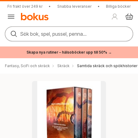
Fri frakt över 249 kr
•
Snabba leveranser
•
Billiga böcker
Sök bok, spel, pussel, penna...
Skapa nya rutiner – hälsoböcker upp till 50% →
Fantasy, SciFi och skräck
Skräck
Samtida skräck och spökhistorier