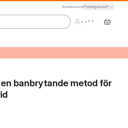
Kundservice
Företagskund?
 : en banbrytande metod för
rid