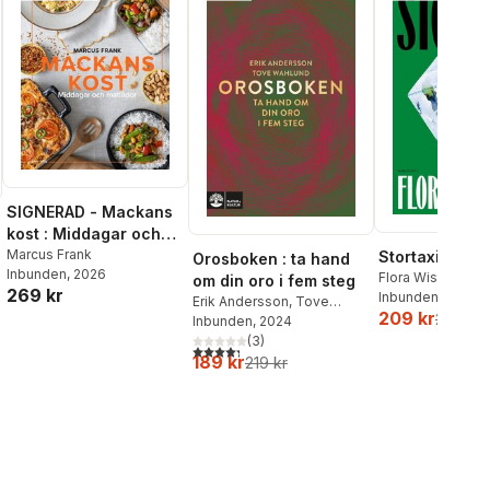
SIGNERAD - Mackans
kost : Middagar och
matlådor
Marcus Frank
Stortaxi
Orosboken : ta hand
Inbunden
, 2026
Flora Wiström
om din oro i fem steg
269 kr
Inbunden
, 2026
Erik Andersson
,
Tove
209 kr
259 kr
Wahlund
Inbunden
, 2024
(
3
)
4,3
utav 5 stjärnor. Totalt antal röster:
189 kr
219 kr