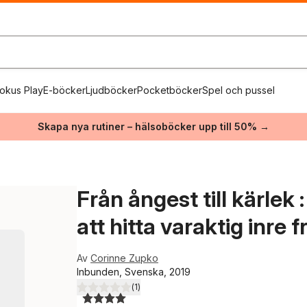
okus Play
E-böcker
Ljudböcker
Pocketböcker
Spel och pussel
Skapa nya rutiner – hälsoböcker upp till 50% →
Från ångest till kärlek
att hitta varaktig inre f
Av
Corinne Zupko
Inbunden, Svenska, 2019
(
1
)
4,0
utav 5 stjärnor. Totalt antal röster: