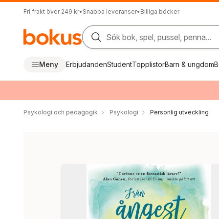
Fri frakt över 249 kr
•
Snabba leveranser
•
Billiga böcker
Sök bok, spel, pussel, penna...
Meny
Erbjudanden
Student
Topplistor
Barn & ungdom
B
Psykologi och pedagogik
Psykologi
Personlig utveckling