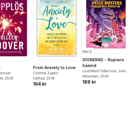
Del 2
SIGNERAD - Kopians
hämnd
s
From Anxiety to Love
IJustWantToBeCool
,
Joel
Hoover
Corinne Zupko
Adolphson
Inbunden
, 2026
,
Emil Ejdemo
et
, 2026
Häftad
, 2018
189 kr
Beer
,
Victor Beer
164 kr