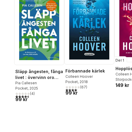
Del 1
Hopplö
Förbannade kärlek
Släpp ångesten, fånga
Colleen 
Colleen Hoover
livet : övervinn oro
Storpock
Pocket
, 2018
och ängslan med
Pia Callesen
149 kr
(
67
)
Pocket
, 2025
metakognitiv terapi
4,1
utav 5 stjärnor. Totalt antal röster:
99 kr
(
4
)
4,5
utav 5 stjärnor. Totalt antal röster:
99 kr