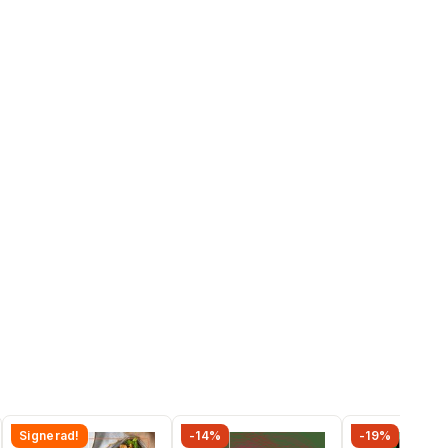
Signerad!
-14%
-19%