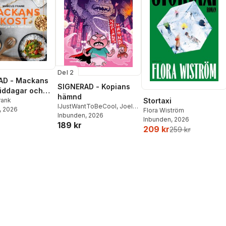
Del 2
AD - Mackans
SIGNERAD - Kopians
Middagar och
hämnd
r
rank
Stortaxi
IJustWantToBeCool
,
Joel
, 2026
Flora Wiström
Adolphson
Inbunden
, 2026
,
Emil Ejdemo
Inbunden
, 2026
189 kr
Beer
,
Victor Beer
209 kr
259 kr