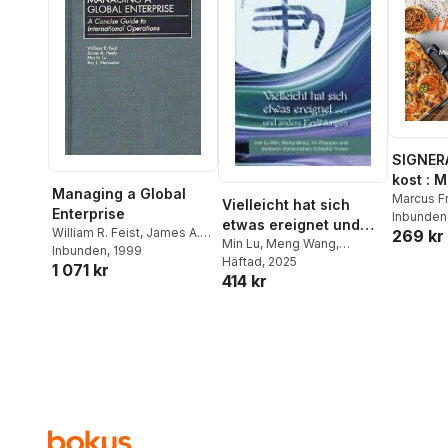
SIGNER
kost : 
Managing a Global
matlådo
Marcus F
Vielleicht hat sich
Enterprise
Inbunden
etwas ereignet und
William R. Feist
,
James A.
269 kr
andere Erzählungen
Min Lu
,
Meng Wang
,
Heely
Inbunden
,
Min Lu
, 1999
,
Roy
Zhaoyan Ye
Häftad
, 2025
,
Jing Wang
1 071 kr
Nersesian
414 kr