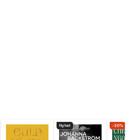
Nyhet
-30%