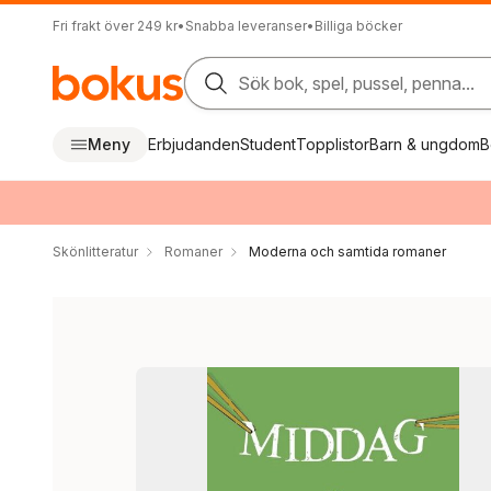
Fri frakt över 249 kr
•
Snabba leveranser
•
Billiga böcker
Sök bok, spel, pussel, penna...
Meny
Erbjudanden
Student
Topplistor
Barn & ungdom
B
Skönlitteratur
Romaner
Moderna och samtida romaner