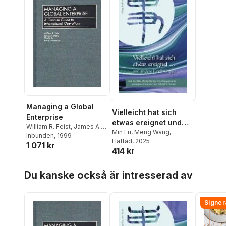
Managing a Global
Vielleicht hat sich
Enterprise
etwas ereignet und
William R. Feist
,
James A.
andere Erzählungen
Min Lu
,
Meng Wang
,
Heely
Inbunden
,
Min Lu
, 1999
,
Roy
Zhaoyan Ye
Häftad
, 2025
,
Jing Wang
1 071 kr
Nersesian
414 kr
Hoppa över listan
Du kanske också är intresserad av
Signer