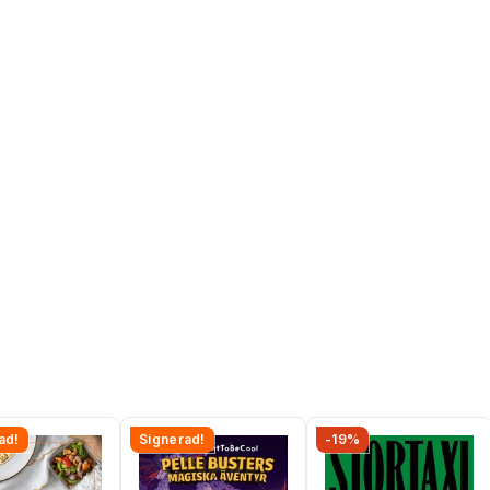
ad!
Signerad!
-19%