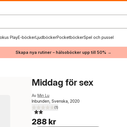
okus Play
E-böcker
Ljudböcker
Pocketböcker
Spel och pussel
Skapa nya rutiner – hälsoböcker upp till 50% →
Middag för sex
Av
Min Lu
Inbunden, Svenska, 2020
(
1
)
2,0
utav 5 stjärnor. Totalt antal röster:
288 kr