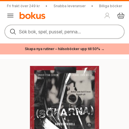
Fri frakt över 249 kr
•
Snabba leveranser
•
Billiga böcker
Sök bok, spel, pussel, penna...
Skapa nya rutiner – hälsoböcker upp till 50% →