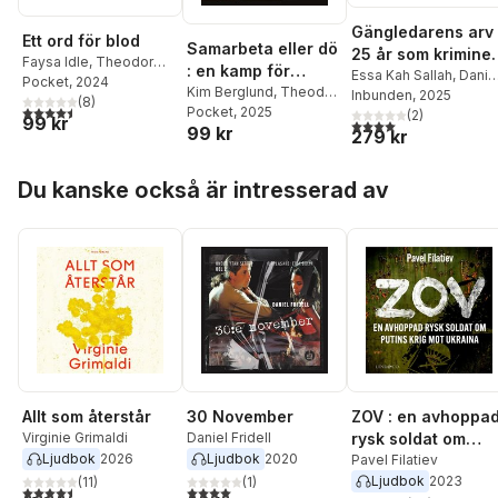
Gängledarens arv 
Ett ord för blod
Samarbeta eller dö
25 år som kriminel
Faysa Idle
,
Theodor
: en kamp för
– ex-gängtoppen
Essa Kah Sallah
,
Danie
Lundgren
Pocket
, 2024
,
Daniel Fridell
rättvisa inifrån
Kim Berglund
,
Theodor
Fridell
Inbunden
,
Theodor
, 2025
berättar sin
(
8
)
4,5
utav 5 stjärnor. Totalt antal röster:
Lundgren
Pocket
, 2025
,
Daniel Fridell
Thailands
Lundgren
(
2
)
historia
99 kr
4,0
utav 5 stjärnor. Tota
99 kr
279 kr
dödsceller
Hoppa över listan
Du kanske också är intresserad av
Allt som återstår
30 November
ZOV : en avhoppa
Virginie Grimaldi
Daniel Fridell
rysk soldat om
Ljudbok
2026
Ljudbok
2020
Putins krig mot
Pavel Filatiev
Ljudbok
2023
(
11
)
(
1
)
Ukraina
4,5
utav 5 stjärnor. Totalt antal röster:
4,0
utav 5 stjärnor. Totalt antal röster: