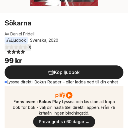
Sökarna
Av
Daniel Fridell
Ljudbok
Svenska
, 
2020
(
1
)
4,0
utav 5 stjärnor. Totalt antal röster:
99 kr
Köp ljudbok
Lyssna direkt i Bokus Reader – eller ladda ned till din enhet
Finns även i Bokus Play
Lyssna och läs utan att köpa
bok för bok - välj din nästa titel direkt i appen. Från 79
kr/mån. Ingen bindningstid.
Prova gratis i 60 dagar →