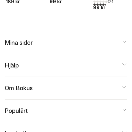
189 kr
99 kr
(
24
)
4,3
utav 5 stjärnor. Tota
99 kr
Mina sidor
Hjälp
Om Bokus
Populärt