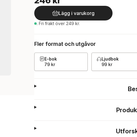
246 kr
Lägg i varukorg
.
Fri frakt över 249 kr.
Fler format och utgåvor
E-bok
Ljudbok
79 kr
99 kr
Be
Produk
Utfors