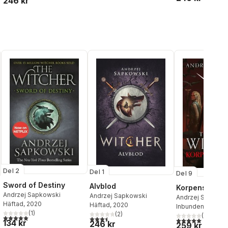
246 kr
Del 2
Del 1
Del 9
Sword of Destiny
Alvblod
Korpens vägs
Andrzej Sapkowski
Andrzej Sapkowski
Andrzej Sapkows
Häftad
, 2020
Häftad
, 2020
Inbunden
, 2026
(
1
)
(
2
)
(
1
)
5,0
utav 5 stjärnor. Totalt antal röster:
3,5
utav 5 stjärnor. Totalt antal röster:
5,0
utav 5 stjärnor.
al röster:
134 kr
246 kr
259 kr