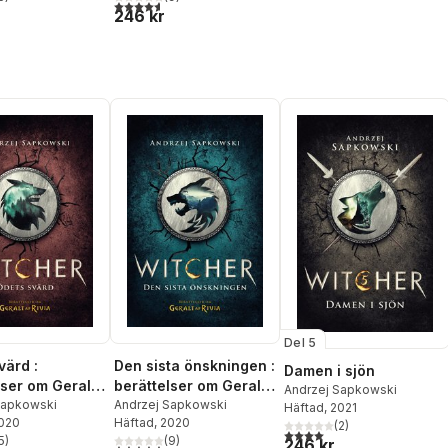
stjärnor. Totalt antal röster:
4,6
utav 5 stjärnor. Totalt antal röster:
246 kr
Del 5
värd :
Den sista önskningen :
Damen i sjön
lser om Geralt
berättelser om Geralt
Andrzej Sapkowski
Sapkowski
av Rivia
Andrzej Sapkowski
Häftad
, 2021
2020
Häftad
, 2020
(
2
)
4,0
utav 5 stjärnor. Totalt ant
5
)
(
9
)
246 kr
stjärnor. Totalt antal röster:
4,6
utav 5 stjärnor. Totalt antal röster: