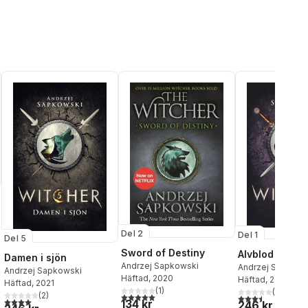
Del 2
Del 1
Del 5
al röster:
Sword of Destiny
Alvblod
Damen i sjön
Andrzej Sapkowski
Andrzej Sapkows
Andrzej Sapkowski
Häftad
, 2020
Häftad
, 2020
Häftad
, 2021
(
1
)
(
2
)
(
2
)
5,0
utav 5 stjärnor. Totalt antal röster:
3,5
utav 5 stjärnor.
4,0
utav 5 stjärnor. Totalt antal röster:
134 kr
246 kr