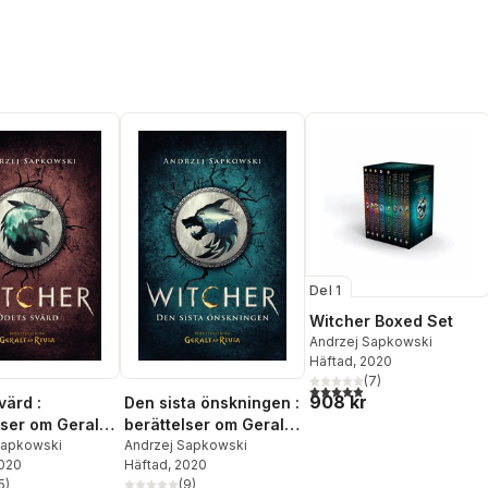
Del 1
Witcher Boxed Set
Andrzej Sapkowski
Häftad
, 2020
(
7
)
4,9
utav 5 stjärnor. Totalt ant
908 kr
värd :
Den sista önskningen :
lser om Geralt
berättelser om Geralt
Sapkowski
av Rivia
Andrzej Sapkowski
2020
Häftad
, 2020
5
)
(
9
)