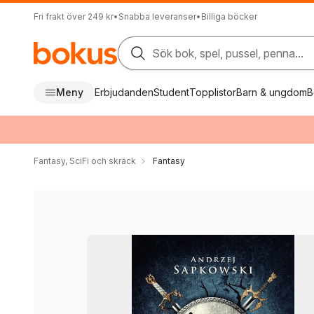
Fri frakt över 249 kr
•
Snabba leveranser
•
Billiga böcker
Sök bok, spel, pussel, penna...
Meny
Erbjudanden
Student
Topplistor
Barn & ungdom
B
Fantasy, SciFi och skräck
Fantasy