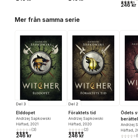
4,4
utav 5 
246 kr
Hoppa över listan
Mer från samma serie
Del 3
Del 2
Elddopet
Föraktets tid
Ödets s
Andrzej Sapkowski
Andrzej Sapkowski
berätte
Häftad
, 2021
Häftad
, 2020
av Rivia
Andrzej 
(
3
)
(
2
)
Häftad
, 
4,0
utav 5 stjärnor. Totalt antal röster:
5,0
utav 5 stjärnor. Totalt antal röster:
246 kr
246 kr
(
4,4
utav 5 