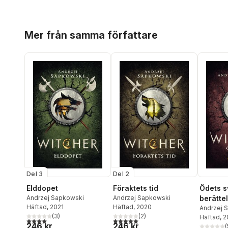
Hoppa över listan
Mer från samma författare
Del 3
Del 2
Elddopet
Föraktets tid
Ödets s
Andrzej Sapkowski
Andrzej Sapkowski
berätte
Häftad
, 2021
Häftad
, 2020
av Rivia
Andrzej 
(
3
)
(
2
)
Häftad
, 
4,0
utav 5 stjärnor. Totalt antal röster:
5,0
utav 5 stjärnor. Totalt antal röster:
246 kr
246 kr
(