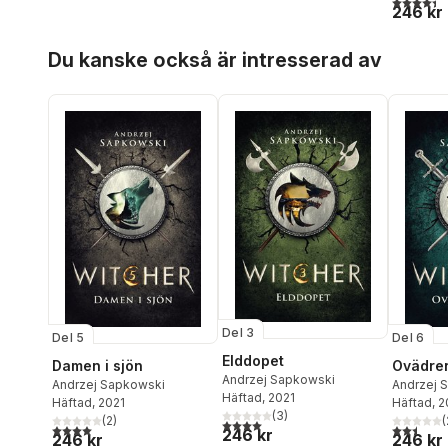
246 kr
Hoppa över listan
Du kanske också är intresserad av
Del 3
Del 5
Del 6
Elddopet
Damen i sjön
Ovädren
Andrzej Sapkowski
Andrzej Sapkowski
Andrzej 
Häftad
, 2021
Häftad
, 2021
Häftad
, 
(
3
)
(
2
)
(
4,0
utav 5 stjärnor. Totalt antal röster:
4,0
utav 5 stjärnor. Totalt antal röster:
2,5
utav 5 
246 kr
246 kr
246 kr