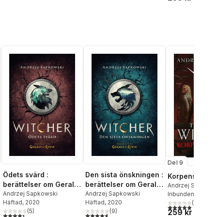
Del 9
Ödets svärd :
Den sista önskningen :
Korpens vägs
berättelser om Geralt
berättelser om Geralt
Andrzej Sapkows
av Rivia
Andrzej Sapkowski
av Rivia
Andrzej Sapkowski
Inbunden
, 2026
Häftad
, 2020
Häftad
, 2020
(
1
)
al röster:
5,0
utav 5 stjärnor.
259 kr
(
5
)
(
9
)
4,4
utav 5 stjärnor. Totalt antal röster:
4,6
utav 5 stjärnor. Totalt antal röster: