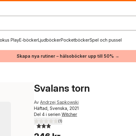
okus Play
E-böcker
Ljudböcker
Pocketböcker
Spel och pussel
Skapa nya rutiner – hälsoböcker upp till 50% →
Svalans torn
Av
Andrzej Sapkowski
Häftad, Svenska, 2021
Del 4 i serien
Witcher
(
1
)
3,0
utav 5 stjärnor. Totalt antal röster: