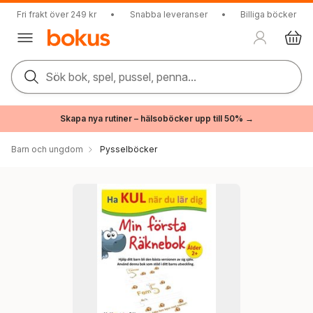
Fri frakt över 249 kr
•
Snabba leveranser
•
Billiga böcker
Sök bok, spel, pussel, penna...
Skapa nya rutiner – hälsoböcker upp till 50% →
Barn och ungdom
Pysselböcker