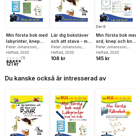
Landgren
,
Anders
Pousette
,
Frans
Prenkert
,
Maria Skyvell
Nilsson
,
Teodor
Sommestad
,
Joachim
Del 6
Åström
Min första bok med
Lär dig bokstäver
Min första bok me
labyrinter, knep
och att stava - med
ord, knep och knå
och knåp - med
Peter Johansson
,
djur och
Peter Johansson
,
- med Supertuben
Peter Johansson
,
Annika Källman
Häftad
, 2020
Annika Källman
Häftad
, 2020
Annika Källman
Häftad
, 2020
Supertuben Tekla
Supertuben Tekla
Tekla
108 kr
145 kr
(
1
)
5,0
utav 5 stjärnor. Totalt antal röster:
121 kr
Hoppa över listan
Du kanske också är intresserad av