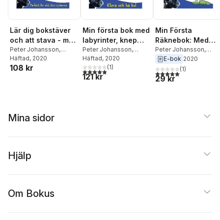
Lär dig bokstäver
Min första bok med
Min Första
och att stava - med
labyrinter, knep
Räknebok: Med
djur och
Peter Johansson
,
och knåp - med
Peter Johansson
,
Supertuben Tekla
Peter Johansson
,
Annika Källman
Häftad
, 2020
Annika Källman
Häftad
, 2020
Annika Källman
E-bok
2020
Supertuben Tekla
Supertuben Tekla
108 kr
(
1
)
(
1
)
5,0
utav 5 stjärnor. Totalt antal röster:
5,0
utav 5 stjärnor. Tota
121 kr
29 kr
Mina sidor
Hjälp
Om Bokus