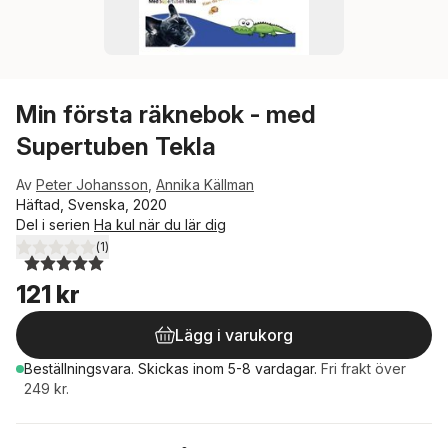
Min första räknebok - med
Supertuben Tekla
Av
Peter Johansson
,
Annika Källman
Häftad, Svenska, 2020
Del i serien
Ha kul när du lär dig
(
1
)
5,0
utav 5 stjärnor. Totalt antal röster:
121 kr
Lägg i varukorg
Beställningsvara.
Skickas
inom 5-8 vardagar
.
Fri frakt över
249 kr.