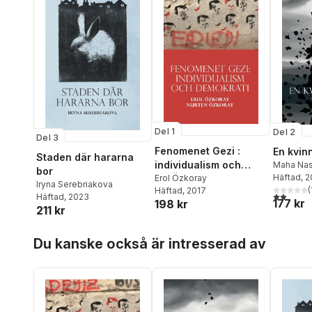
Del 1
Del 2
Del 3
Fenomenet Gezi :
En kvin
Staden där hararna
individualism och
Maha Nas
bor
Häftad
, 
demokrati
Erol Özkoray
Iryna Serebriakova
(
Häftad
, 2017
2,0
utav 5 
Häftad
, 2023
177 kr
198 kr
211 kr
Hoppa över listan
Du kanske också är intresserad av