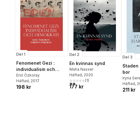
Del 1
Del 2
Del 3
Fenomenet Gezi :
En kvinnas synd
Staden 
individualism och
Maha Nasser
bor
Häftad
, 2020
demokrati
Erol Özkoray
Iryna Ser
(
1
)
Häftad
, 2017
2,0
utav 5 stjärnor. Totalt antal röster:
Häftad
, 
177 kr
198 kr
211 kr