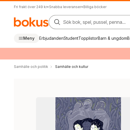
Fri frakt över 249 kr
•
Snabba leveranser
•
Billiga böcker
Sök bok, spel, pussel, penna...
Meny
Erbjudanden
Student
Topplistor
Barn & ungdom
B
Samhälle och politik
Samhälle och kultur