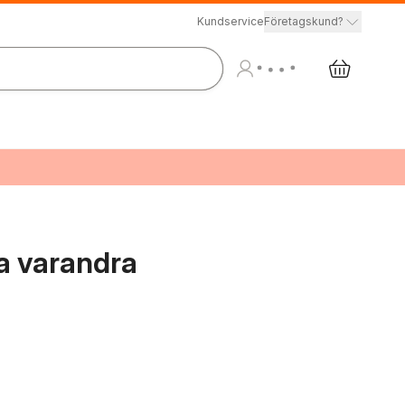
Kundservice
Företagskund?
da varandra