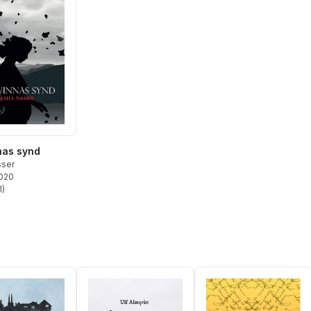
nas synd
ser
2020
1
)
stjärnor. Totalt antal röster: