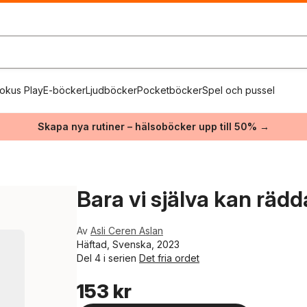
okus Play
E-böcker
Ljudböcker
Pocketböcker
Spel och pussel
Skapa nya rutiner – hälsoböcker upp till 50% →
Bara vi själva kan räd
Av
Asli Ceren Aslan
Häftad, Svenska, 2023
Del 4 i serien
Det fria ordet
153 kr