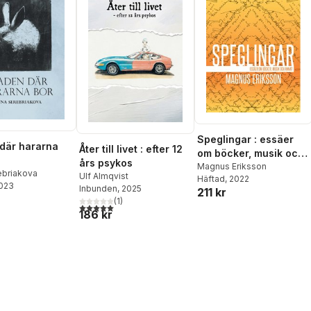
Speglingar : essäer
där hararna
Åter till livet : efter 12
om böcker, musik och
års psykos
annat
Magnus Eriksson
ebriakova
Ulf Almqvist
Häftad
, 2022
2023
Inbunden
, 2025
211 kr
(
1
)
5,0
utav 5 stjärnor. Totalt antal röster:
186 kr