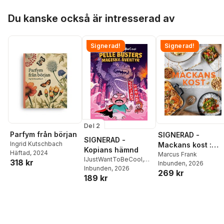
Hoppa över listan
Du kanske också är intresserad av
Signerad!
Signerad!
Del 2
Parfym från början
SIGNERAD -
SIGNERAD -
Ingrid Kutschbach
Mackans kost :
Kopians hämnd
Häftad
, 2024
Middagar och
Marcus Frank
IJustWantToBeCool
,
318 kr
Inbunden
, 2026
matlådor
Joel Adolphson
Inbunden
, 2026
,
Emil
269 kr
189 kr
Ejdemo Beer
,
Victor
Beer