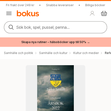
Fri frakt över 249 kr
•
Snabba leveranser
•
Billiga böcker
Sök bok, spel, pussel, penna...
Skapa nya rutiner – hälsoböcker upp till 50% →
Samhälle och politik
Samhälle och kultur
Kultur och medier
Ref