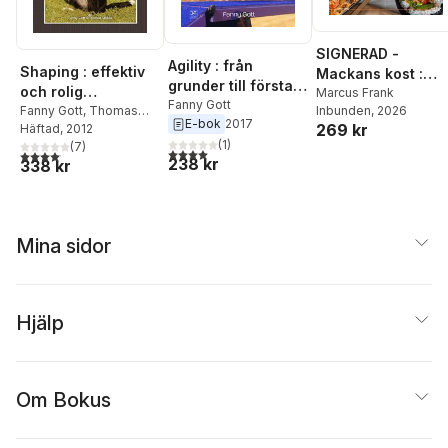
SIGNERAD -
Agility : från
Shaping : effektiv
Mackans kost :
grunder till första
och rolig
Middagar och
Marcus Frank
start
Fanny Gott
Inbunden
, 2026
hundträning
Fanny Gott
,
Thomas
matlådor
E-bok
2017
269 kr
Stokke
Häftad
, 2012
(
1
)
(
7
)
4,0
utav 5 stjärnor. Totalt antal röster:
4,1
utav 5 stjärnor. Totalt antal röster:
238 kr
338 kr
Mina sidor
Hjälp
Om Bokus