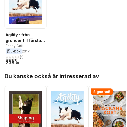
Agility : från
grunder till första
start
Fanny Gott
E-bok
2017
(
1
)
4,0
utav 5 stjärnor. Totalt antal röster:
238 kr
Hoppa över listan
Du kanske också är intresserad av
Signerad!