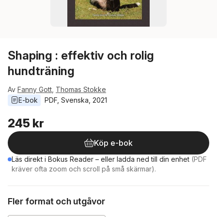
Shaping : effektiv och rolig
hundträning
Av
Fanny Gott
,
Thomas Stokke
E-bok
PDF
, 
Svenska
, 
2021
245 kr
Köp e-bok
Läs direkt i Bokus Reader – eller ladda ned till din enhet
(PDF
kräver ofta zoom och scroll på små skärmar).
Fler format och utgåvor