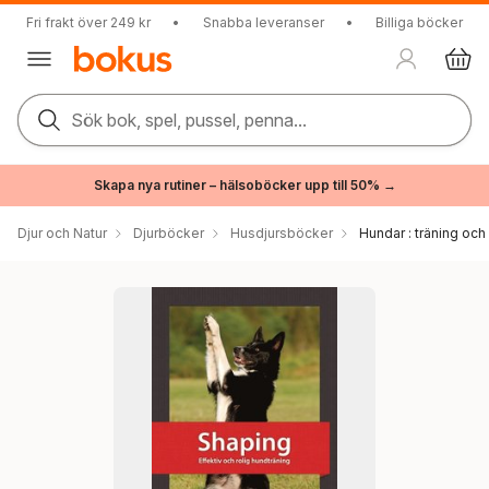
Fri frakt över 249 kr
•
Snabba leveranser
•
Billiga böcker
Sök bok, spel, pussel, penna...
Skapa nya rutiner – hälsoböcker upp till 50% →
Djur och Natur
Djurböcker
Husdjursböcker
Hundar : träning och