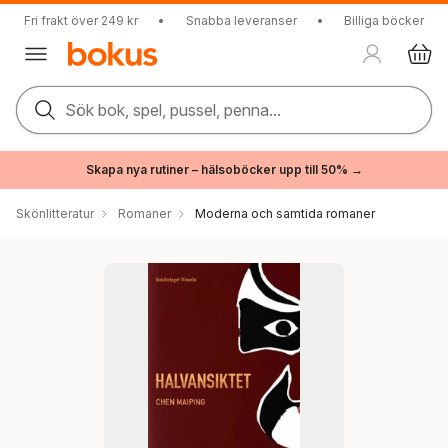
Fri frakt över 249 kr
•
Snabba leveranser
•
Billiga böcker
Sök bok, spel, pussel, penna...
Skapa nya rutiner – hälsoböcker upp till 50% →
Skönlitteratur
Romaner
Moderna och samtida romaner