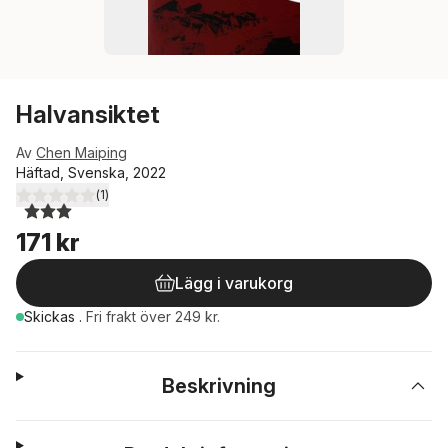
Halvansiktet
Av
Chen Maiping
Häftad, Svenska, 2022
(
1
)
3,0
utav 5 stjärnor. Totalt antal röster:
171 kr
Lägg i varukorg
Skickas
.
Fri frakt över 249 kr.
Beskrivning