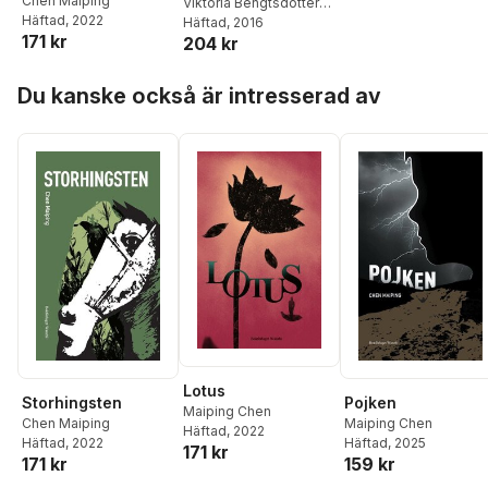
Chen Maiping
Viktoria Bengtsdotter
Häftad
, 2022
Katz
Häftad
,
Ingegerd
, 2016
171 kr
204 kr
Blomstrand
,
Anna
Smedberg Bondesson
,
Hoppa över listan
Jonas Ellerström
,
Du kanske också är intresserad av
Horace Engdahl
,
Ulrika
Emmanuelsson
,
Stina
Hammar
,
Lena
Jönsson
,
Eva Lilja
,
Lena
Lundgren
,
Chen
Maiping
,
Eva Perbrand
Magnusson
,
Rudolf
Rydstedt
,
Niklas
Schiöler
,
Lennart
Sjögren
,
Lena
Sjöstrand
,
Göran
Sonnevi
,
Nina
Södergren
,
Niklas
Törnlund
,
Jan Olov
Ullén
Lotus
Pojken
Storhingsten
Maiping Chen
Maiping Chen
Chen Maiping
Häftad
, 2022
Häftad
, 2025
Häftad
, 2022
171 kr
159 kr
171 kr